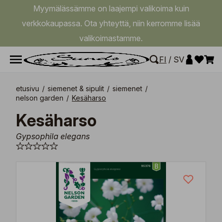
Myymälässämme on laajempi valikoima kuin
verkkokaupassa. Ota yhteyttä, niin kerromme lisää
valikoimastamme.
FI
/
SV
etusivu
/
siemenet & sipulit
/
siemenet
/
nelson garden
/
Kesäharso
Kesäharso
Gypsophila elegans