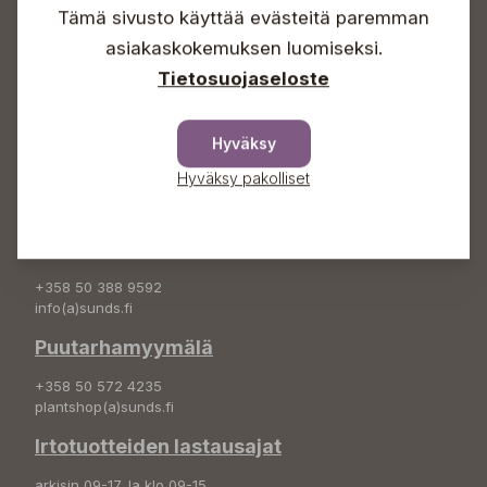
Tämä sivusto käyttää evästeitä paremman
Info & vaihde
asiakaskokemuksen luomiseksi.
+358 50 388 9592
Tietosuojaseloste
info(a)sunds.fi
Osoite
Hyväksy
Sundin Puutarha Oy
Hyväksy pakolliset
Kytömäentie 66
68660 Pietarsaari
Kukkatilaukset
+358 50 388 9592
info(a)sunds.fi
Puutarhamyymälä
+358 50 572 4235
plantshop(a)sunds.fi
Irtotuotteiden lastausajat
arkisin 09-17, la klo 09-15