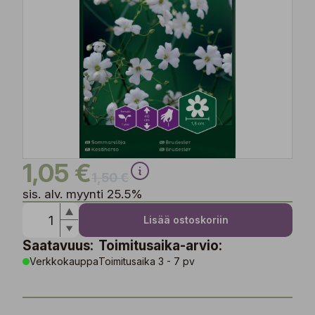
1,05 €
1,50 €
sis. alv. myynti 25.5%
Lisää ostoskoriin
Saatavuus:
Toimitusaika-arvio:
Verkkokauppa
Toimitusaika 3 - 7 pv