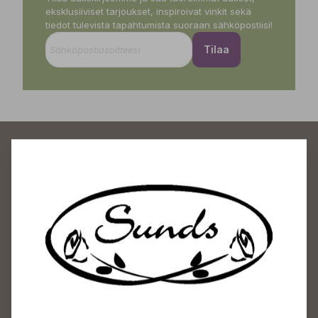
eksklusiiviset tarjoukset, inspiroivat vinkit sekä
tiedot tulevista tapahtumista suoraan sähköpostiisi!
Tilaa
Sundin Puutarhakeskus
Avoinna
Arkisin 09-18
Lauantaisin 09-16
Sunnuntaisin Itsepalvelu