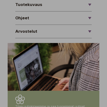
Tuotekuvaus
Ohjeet
Arvostelut
Tilaa uutiskirjeemme ja saa tuoreimmat uutiset,