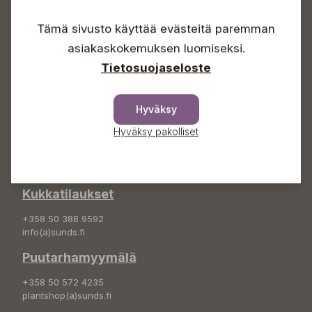
Arkisin 09-18
Lauantaisin 09-16
Tämä sivusto käyttää evästeitä paremman
Sunnuntaisin Itsepalvelu
asiakaskokemuksen luomiseksi.
Info & vaihde
Tietosuojaseloste
+358 50 388 9592
info(a)sunds.fi
Hyväksy
Osoite
Hyväksy pakolliset
Sundin Puutarha Oy
Kytömäentie 66
68660 Pietarsaari
Kukkatilaukset
+358 50 388 9592
info(a)sunds.fi
Puutarhamyymälä
+358 50 572 4235
plantshop(a)sunds.fi