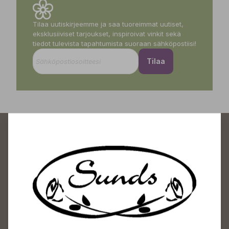
Tilaa uutiskirjeemme ja saa tuoreimmat uutiset,
eksklusiiviset tarjoukset, inspiroivat vinkit sekä
tiedot tulevista tapahtumista suoraan sähköpostiisi!
Tilaa
Sundin Puutarhakeskus
Avoinna