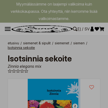
Myymälässämme on laajempi valikoima kuin
verkkokaupassa. Ota yhteyttä, niin kerromme lisää
valikoimastamme.
FI
/
SV
etusivu
/
siemenet & sipulit
/
siemenet
/
siemen
/
Isotsinnia sekoite
Isotsinnia sekoite
Zinnia elegans mix