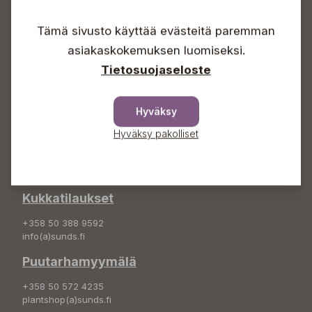
Arkisin 09-18
Lauantaisin 09-16
Tämä sivusto käyttää evästeitä paremman
Sunnuntaisin Itsepalvelu
asiakaskokemuksen luomiseksi.
Info & vaihde
Tietosuojaseloste
+358 50 388 9592
info(a)sunds.fi
Hyväksy
Osoite
Hyväksy pakolliset
Sundin Puutarha Oy
Kytömäentie 66
68660 Pietarsaari
Kukkatilaukset
+358 50 388 9592
info(a)sunds.fi
Puutarhamyymälä
+358 50 572 4235
plantshop(a)sunds.fi