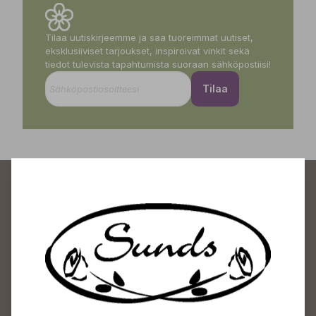
Tilaa uutiskirjeemme ja saa tuoreimmat uutiset,
eksklusiiviset tarjoukset, inspiroivat vinkit sekä
tiedot tulevista tapahtumista suoraan sähköpostiisi!
Tilaa
Sundin Puutarhakeskus
Avoinna