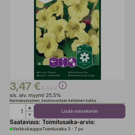
3,47 €
4,95 €
sis. alv. myynti 25.5%
Kermansävyinen, keskiosastaan keltainen kukka.
Lisää ostoskoriin
Saatavuus:
Toimitusaika-arvio:
Verkkokauppa
Toimitusaika 3 - 7 pv