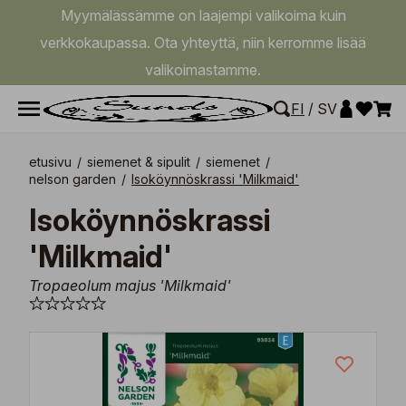
Myymälässämme on laajempi valikoima kuin
verkkokaupassa. Ota yhteyttä, niin kerromme lisää
valikoimastamme.
FI
/
SV
etusivu
/
siemenet & sipulit
/
siemenet
/
nelson garden
/
Isoköynnöskrassi 'Milkmaid'
Isoköynnöskrassi
'Milkmaid'
Tropaeolum majus 'Milkmaid'