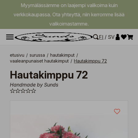
Myymälässämme on laajempi valikoima kuin
verkkokaupassa. Ota yhteyttä, niin kerromme lisää
valikoimastamme.
FI
/
SV
etusivu
/
surussa
/
hautakimput
/
vaaleanpunaiset hautakimput
/
Hautakimppu 72
Hautakimppu 72
Handmade by Sunds