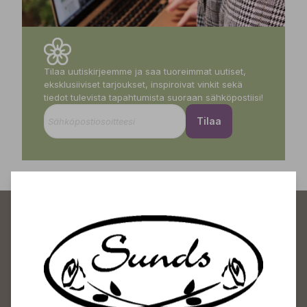
Tilaa uutiskirjeemme ja saa tuoreimmat uutiset,
eksklusiiviset tarjoukset, inspiroivat vinkit sekä
tiedot tulevista tapahtumista suoraan sähköpostiisi!
Tilaa
Sundin Puutarhakeskus