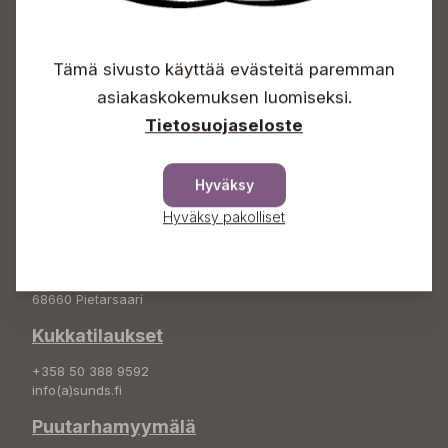
Avoinna
Arkisin 09-18
Tämä sivusto käyttää evästeitä paremman
Lauantaisin 09-16
asiakaskokemuksen luomiseksi.
Sunnuntaisin Itsepalvelu
Tietosuojaseloste
Info & vaihde
+358 50 388 9592
Hyväksy
info(a)sunds.fi
Hyväksy pakolliset
Osoite
Sundin Puutarha Oy
Kytömäentie 66
68660 Pietarsaari
Kukkatilaukset
+358 50 388 9592
info(a)sunds.fi
Puutarhamyymälä