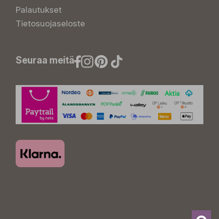
Palautukset
Tietosuojaseloste
Seuraa meitä