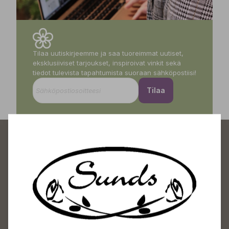
Tilaa uutiskirjeemme ja saa tuoreimmat uutiset,
eksklusiiviset tarjoukset, inspiroivat vinkit sekä
tiedot tulevista tapahtumista suoraan sähköpostiisi!
Tilaa
Sundin Puutarhakeskus
Avoinna