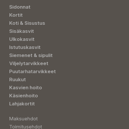
Sidonnat
Kortit
Koti & Sisustus
Sisäkasvit
Ulkokasvit
Istutuskasvit
Siemenet & sipulit
Viljelytarvikkeet
Puutarhatarvikkeet
Ruukut
Kasvien hoito
Käsienhoito
Lahjakortit
Maksuehdot
Toimitusehdot