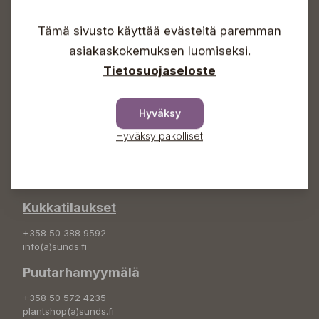
Arkisin 09-18
Lauantaisin 09-16
Tämä sivusto käyttää evästeitä paremman
Sunnuntaisin Itsepalvelu
asiakaskokemuksen luomiseksi.
Info & vaihde
Tietosuojaseloste
+358 50 388 9592
info(a)sunds.fi
Hyväksy
Osoite
Hyväksy pakolliset
Sundin Puutarha Oy
Kytömäentie 66
68660 Pietarsaari
Kukkatilaukset
+358 50 388 9592
info(a)sunds.fi
Puutarhamyymälä
+358 50 572 4235
plantshop(a)sunds.fi