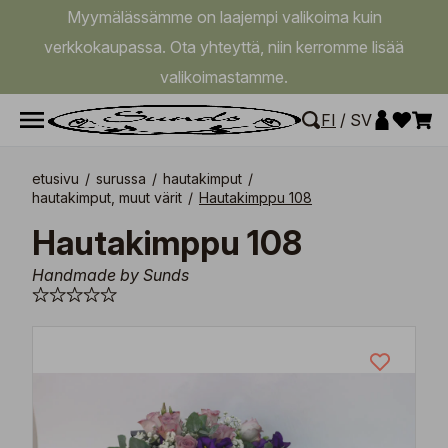
Myymälässämme on laajempi valikoima kuin
verkkokaupassa. Ota yhteyttä, niin kerromme lisää
valikoimastamme.
FI
/
SV
etusivu
/
surussa
/
hautakimput
/
hautakimput, muut värit
/
Hautakimppu 108
Hautakimppu 108
Handmade by Sunds