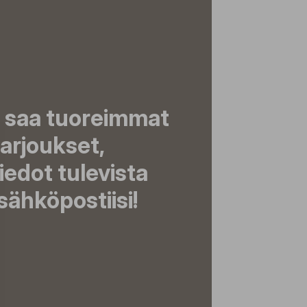
a saa tuoreimmat
tarjoukset,
tiedot tulevista
ähköpostiisi!