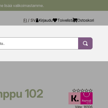
e lisää valikoimastamme.
FI
/
SV
Kirjaudu
Toivelista
Ostoskori
mppu 102
Viite: 16106