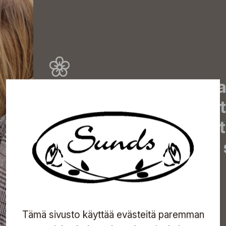
Tilaa uutiskirjeemme j
uutiset, eksklusiiviset 
inspiroivat vinkit sekä 
tapahtumista suoraan s
Tilaa
Tämä sivusto käyttää evästeitä paremman