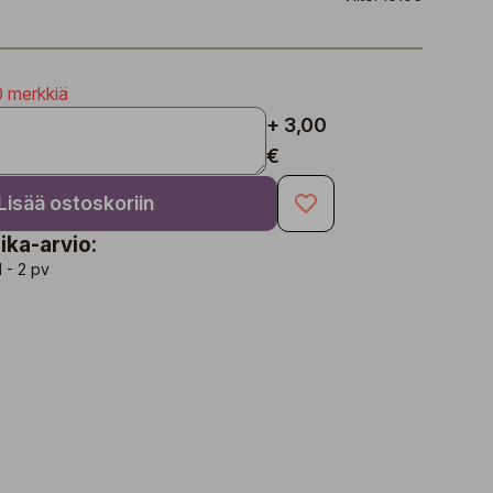
0 merkkiä
+ 3,00
€
Lisää ostoskoriin
ika-arvio:
1 - 2 pv