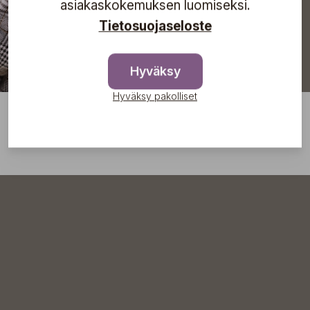
asiakaskokemuksen luomiseksi.
Tietosuojaseloste
Hyväksy
Hyväksy pakolliset