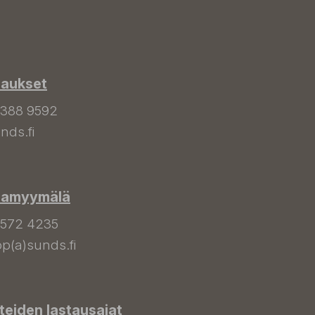
laukset
 388 9592
nds.fi
hamyymälä
 572 4235
p(a)sunds.fi
tteiden lastausajat