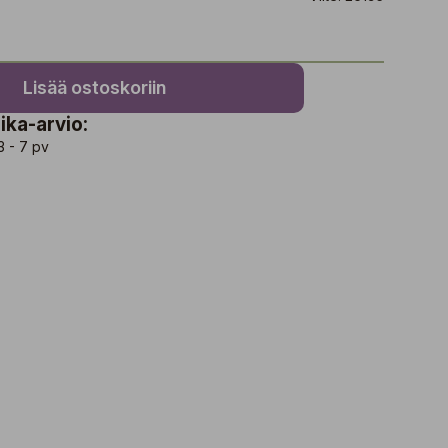
Lisää ostoskoriin
ika-arvio:
3 - 7 pv