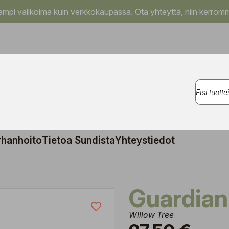
pi valikoima kuin verkkokaupassa. Ota yhteyttä, niin kerromm
rhanhoito
Tietoa Sundista
Yhteystiedot
Guardian
Willow Tree