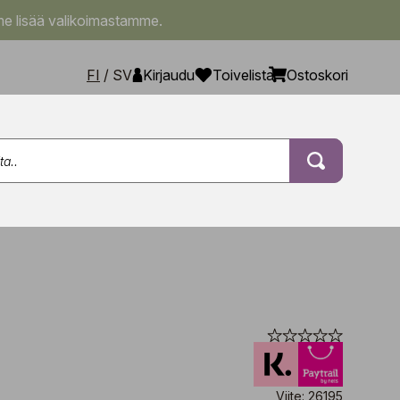
e lisää valikoimastamme.
FI
/
SV
Kirjaudu
Toivelista
Ostoskori
Viite: 26195