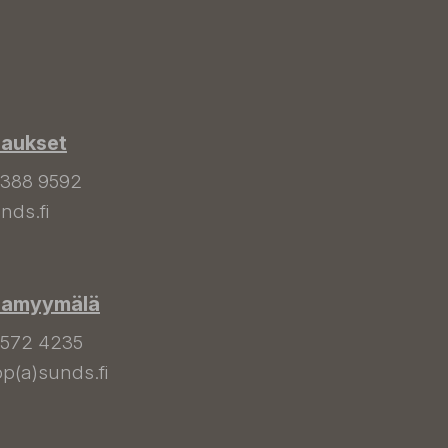
laukset
 388 9592
nds.fi
hamyymälä
 572 4235
p(a)sunds.fi