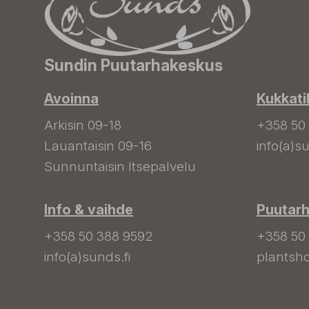
Sundin Puutarhakeskus
Avoinna
Kukkati
Arkisin 09-18
+358 50
Lauantaisin 09-16
info(a)su
Sunnuntaisin Itsepalvelu
Info & vaihde
Puutar
+358 50 388 9592
+358 50
info(a)sunds.fi
plantsho