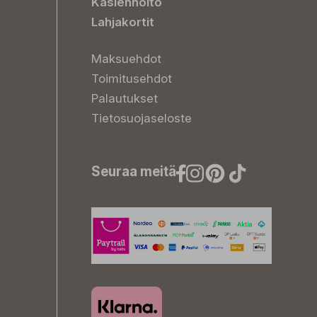
Käsienhoito
Lahjakortit
Maksuehdot
Toimitusehdot
Palautukset
Tietosuojaseloste
Seuraa meitä