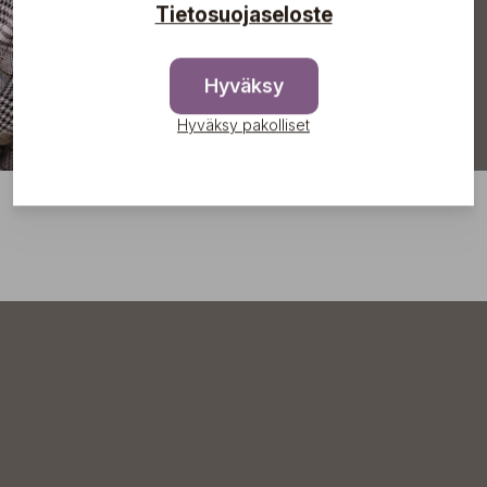
Tietosuojaseloste
Hyväksy
Hyväksy pakolliset