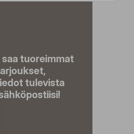
a saa tuoreimmat
tarjoukset,
tiedot tulevista
ähköpostiisi!