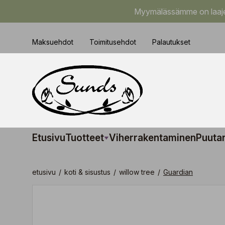
Myymälässämme on laajem
Maksuehdot
Toimitusehdot
Palautukset
Etusivu
Tuotteet
Viherrakentaminen
Puuta
etusivu
/
koti & sisustus
/
willow tree
/
Guardian