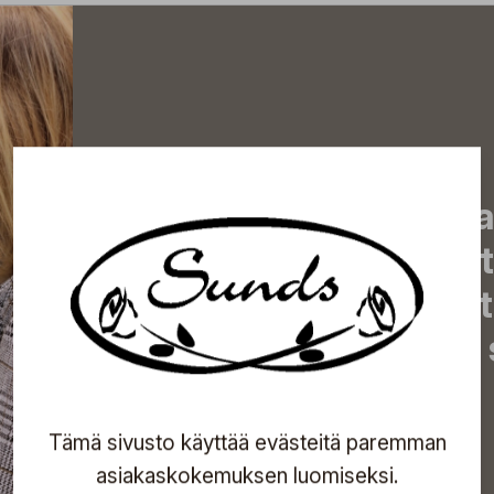
Tilaa uutiskirjeemme j
uutiset, eksklusiiviset 
inspiroivat vinkit sekä 
tapahtumista suoraan s
Tämä sivusto käyttää evästeitä paremman
Tilaa
asiakaskokemuksen luomiseksi.