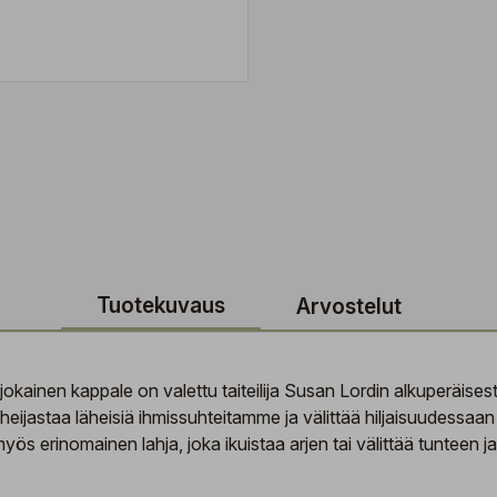
Tuotekuvaus
Arvostelut
kainen kappale on valettu taiteilija Susan Lordin alkuperäisestä
eijastaa läheisiä ihmissuhteitamme ja välittää hiljaisuudessaan l
myös erinomainen lahja, joka ikuistaa arjen tai välittää tunteen 