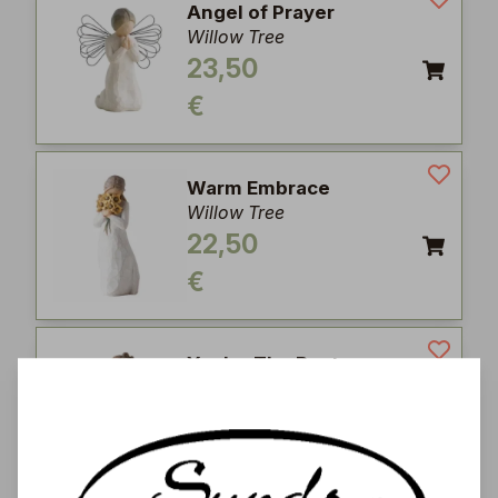
Angel of Prayer
Willow Tree
23,50
€
Warm Embrace
Willow Tree
22,50
€
You're The Best
Willow Tree
26,50
€