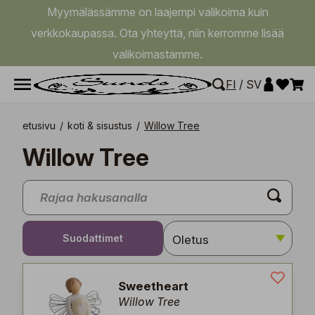
Myymälässämme on laajempi valikoima kuin
verkkokaupassa. Ota yhteyttä, niin kerromme lisää
valikoimastamme.
FI
/
SV
etusivu
/
koti & sisustus
/
Willow Tree
Willow Tree
Suodattimet
Sweetheart
Willow Tree