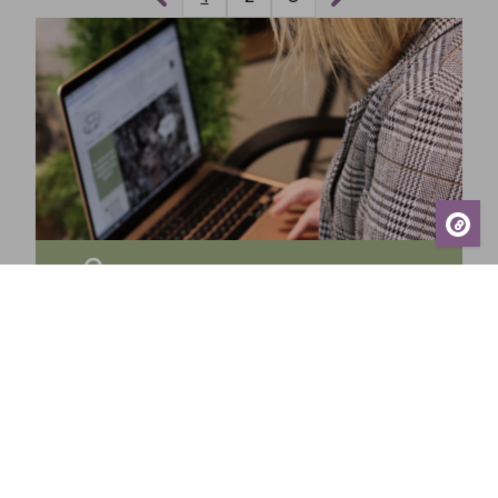
Tilaa uutiskirjeemme ja saa tuoreimmat uutiset,
eksklusiiviset tarjoukset, inspiroivat vinkit sekä
tiedot tulevista tapahtumista suoraan sähköpostiisi!
Tilaa