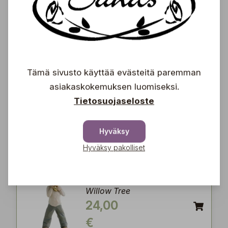
Thinking of You
Willow Tree
25,50
€
Tämä sivusto käyttää evästeitä paremman
asiakaskokemuksen luomiseksi.
Remember
Tietosuojaseloste
Willow Tree
20,00
Hyväksy
€
Hyväksy pakolliset
Heart of Gold
Willow Tree
24,00
€