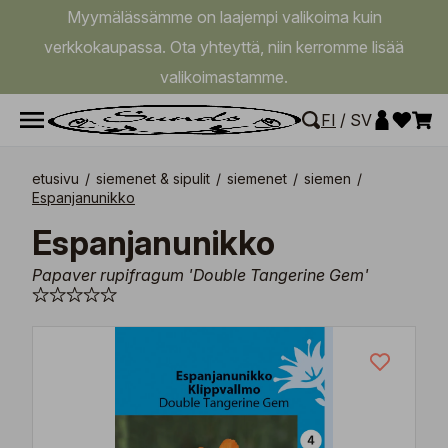
Myymälässämme on laajempi valikoima kuin
verkkokaupassa. Ota yhteyttä, niin kerromme lisää
valikoimastamme.
FI
/
SV
etusivu
/
siemenet & sipulit
/
siemenet
/
siemen
/
Espanjanunikko
Espanjanunikko
Papaver rupifragum 'Double Tangerine Gem'