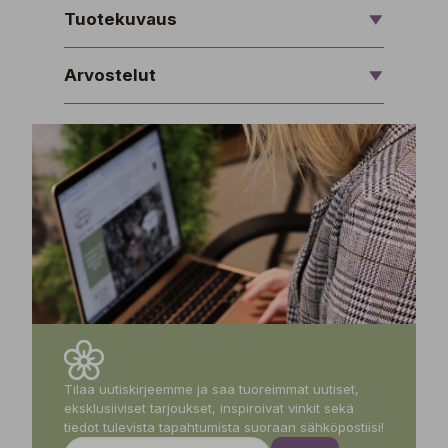
Tuotekuvaus
Arvostelut
Tilaa uutiskirjeemme ja saa tuoreimmat uutiset,
eksklusiiviset tarjoukset, inspiroivat vinkit sekä
tiedot tulevista tapahtumista suoraan sähköpostiisi!