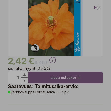
2,42 €
3,45 €
sis. alv. myynti 25.5%
Lisää ostoskoriin
Saatavuus:
Toimitusaika-arvio:
Verkkokauppa
Toimitusaika 3 - 7 pv