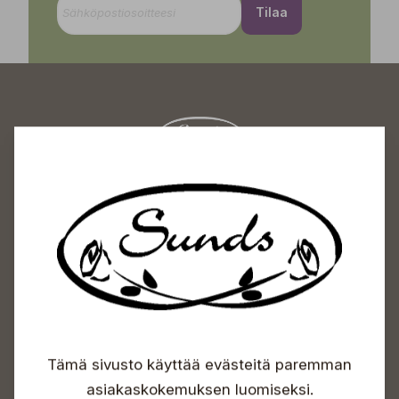
Tilaa
Sundin Puutarhakeskus
Avoinna
Arkisin 09-18
Lauantaisin 09-16
Sunnuntaisin Itsepalvelu
Info & vaihde
Tämä sivusto käyttää evästeitä paremman
+358 50 388 9592
info(a)sunds.fi
asiakaskokemuksen luomiseksi.