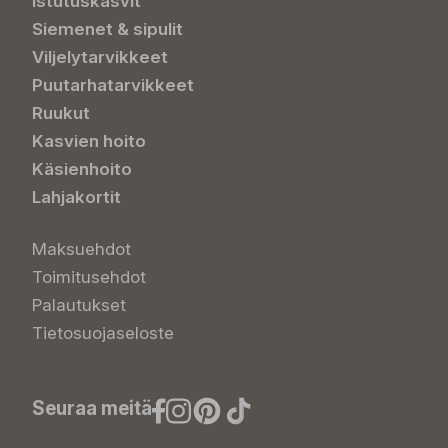
Istutuskasvit
Siemenet & sipulit
Viljelytarvikkeet
Puutarhatarvikkeet
Ruukut
Kasvien hoito
Käsienhoito
Lahjakortit
Maksuehdot
Toimitusehdot
Palautukset
Tietosuojaseloste
Seuraa meitä