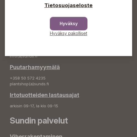
Tietosuojaseloste
Osoite
Sundin Puutarha Oy
Kytömäentie 66
Hyväksy
68660 Pietarsaari
Hyväksy pakolliset
Kukkatilaukset
+358 50 388 9592
info(a)sunds.fi
Puutarhamyymälä
+358 50 572 4235
plantshop(a)sunds.fi
Irtotuotteiden lastausajat
arkisin 09-17, la klo 09-15
Sundin palvelut
Viherrakentaminen