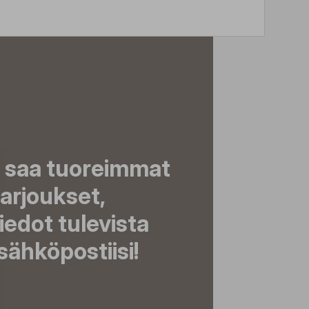
a saa tuoreimmat
tarjoukset,
tiedot tulevista
ähköpostiisi!