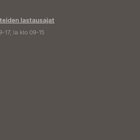
tteiden lastausajat
9-17, la klo 09-15