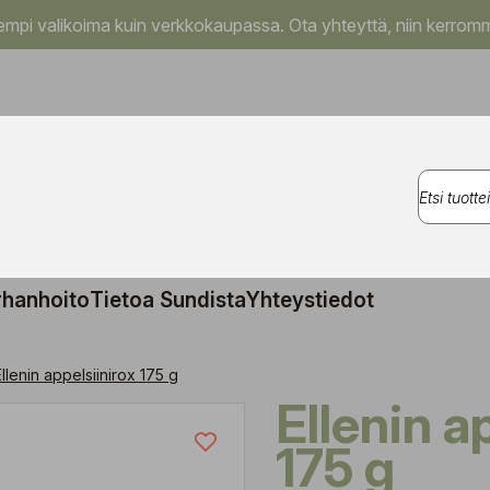
pi valikoima kuin verkkokaupassa. Ota yhteyttä, niin kerromm
rhanhoito
Tietoa Sundista
Yhteystiedot
Ellenin appelsiinirox 175 g
Ellenin appelsiinirox
175 g