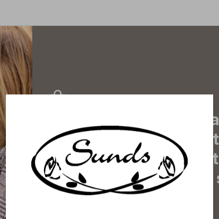
Tilaa uutiskirjeemme j
uutiset, eksklusiiviset 
inspiroivat vinkit sekä 
tapahtumista suoraan s