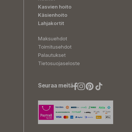
Kasvien hoito
Käsienhoito
Lahjakortit
Maksuehdot
Toimitusehdot
Palautukset
Tietosuojaseloste
Seuraa meitä