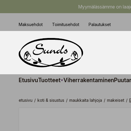
Myymälässämme on laajem
Maksuehdot
Toimitusehdot
Palautukset
Etusivu
Tuotteet
Viherrakentaminen
Puuta
etusivu
/
koti & sisustus
/
maukkaita lahjoja
/
makeiset
/