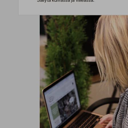
Säilytä kuivassa ja viileässä.