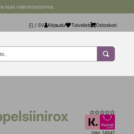
e lisää valikoimastamme.
FI
/
SV
Kirjaudu
Toivelista
Ostoskori
Viite: 24942