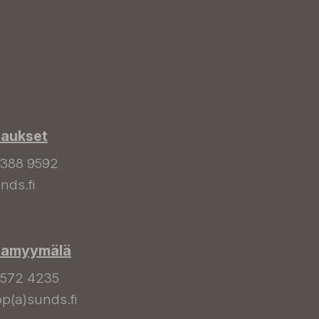
laukset
 388 9592
nds.fi
hamyymälä
 572 4235
p(a)sunds.fi