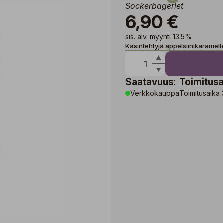
Sockerbageriet
6,90 €
sis. alv. myynti 13.5%
Käsintehtyjä appelsiinikaramelle
Saatavuus:
Toimitusa
Verkkokauppa
Toimitusaika 