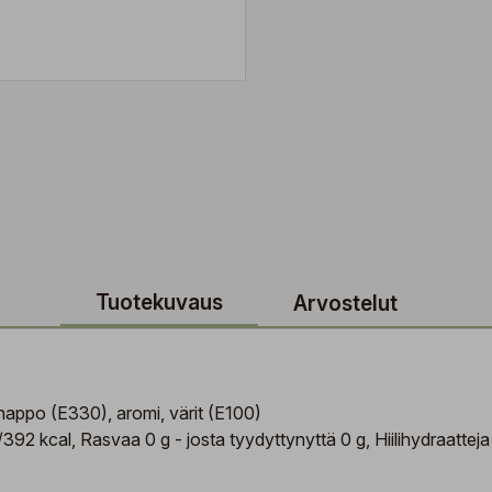
Tuotekuvaus
Arvostelut
ahappo (E330), aromi, värit (E100)
392 kcal, Rasvaa 0 g - josta tyydyttynyttä 0 g, Hiilihydraatteja 9