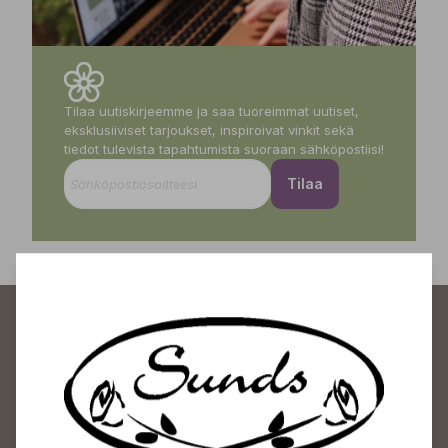
Tilaa uutiskirjeemme ja saa tuoreimmat uutiset,
eksklusiiviset tarjoukset, inspiroivat vinkit sekä
tiedot tulevista tapahtumista suoraan sähköpostiisi!
Tilaa
Sundin Puutarhakeskus