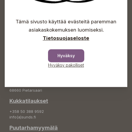
Avoinna
Arkisin 09-18
Tämä sivusto käyttää evästeitä paremman
Lauantaisin 09-16
asiakaskokemuksen luomiseksi.
Sunnuntaisin Itsepalvelu
Tietosuojaseloste
Info & vaihde
+358 50 388 9592
Hyväksy
info(a)sunds.fi
Hyväksy pakolliset
Osoite
Sundin Puutarha Oy
Kytömäentie 66
68660 Pietarsaari
Kukkatilaukset
+358 50 388 9592
info(a)sunds.fi
Puutarhamyymälä