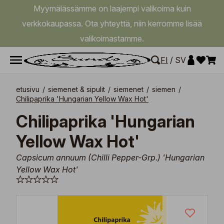
Myymälässämme on laajempi valikoima kuin
verkkokaupassa. Ota yhteyttä, niin kerromme lisää
valikoimastamme.
FI
/
SV
etusivu
/
siemenet & sipulit
/
siemenet
/
siemen
/
Chilipaprika 'Hungarian Yellow Wax Hot'
Chilipaprika 'Hungarian
Yellow Wax Hot'
Capsicum annuum (Chilli Pepper-Grp.) 'Hungarian
Yellow Wax Hot'