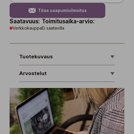
Tilaa saapumisilmoitus
Saatavuus:
Toimitusaika-arvio:
Verkkokauppa
Ei saatavilla
Tuotekuvaus
Arvostelut