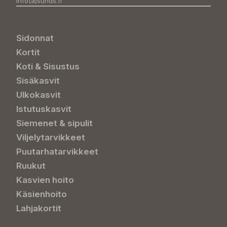
info(a)sunds.fi
Sidonnat
Kortit
Koti & Sisustus
Sisäkasvit
Ulkokasvit
Istutuskasvit
Siemenet & sipulit
Viljelytarvikkeet
Puutarhatarvikkeet
Ruukut
Kasvien hoito
Käsienhoito
Lahjakortit