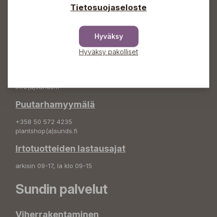
Osoite
Tietosuojaseloste
Sundin Puutarha Oy
Kytömäentie 66
Hyväksy
68660 Pietarsaari
Hyväksy pakolliset
Kukkatilaukset
+358 50 388 9592
info(a)sunds.fi
Puutarhamyymälä
+358 50 572 4235
plantshop(a)sunds.fi
Irtotuotteiden lastausajat
arkisin 09-17, la klo 09-15
Sundin palvelut
Viherrakentaminen