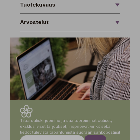
Tuotekuvaus
Arvostelut
Tilaa uutiskirjeemme ja saa tuoreimmat uutiset,
eksklusiiviset tarjoukset, inspiroivat vinkit sekä
tiedot tulevista tapahtumista suoraan sähköpostiisi!