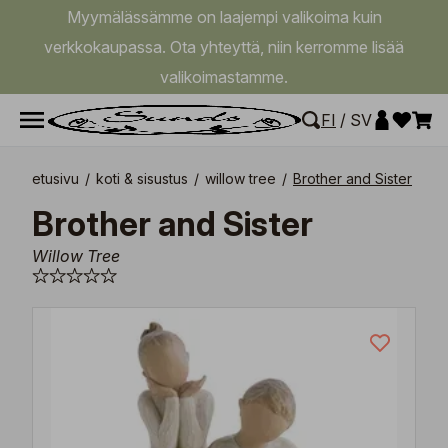
Myymälässämme on laajempi valikoima kuin
verkkokaupassa. Ota yhteyttä, niin kerromme lisää
valikoimastamme.
FI
/
SV
etusivu
/
koti & sisustus
/
willow tree
/
Brother and Sister
Brother and Sister
Willow Tree