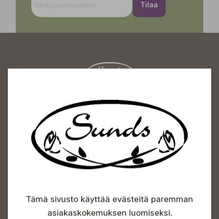
Tilaa
Sundin Puutarhakeskus
Avoinna
Arkisin 09-18
Lauantaisin 09-16
Sunnuntaisin Itsepalvelu
Info & vaihde
Tämä sivusto käyttää evästeitä paremman
+358 50 388 9592
info(a)sunds.fi
asiakaskokemuksen luomiseksi.