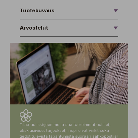
Tuotekuvaus
Arvostelut
Tilaa uutiskirjeemme ja saa tuoreimmat uutiset,
eksklusiiviset tarjoukset, inspiroivat vinkit sekä
tiedot tulevista tapahtumista suoraan sähköpostiisi!