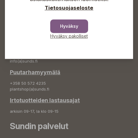
Tietosuojaseloste
Osoite
Sundin Puutarha Oy
Hyväksy
Kytömäentie 66
68660 Pietarsaari
Hyväksy pakolliset
Kukkatilaukset
+358 50 388 9592
info(a)sunds.fi
Puutarhamyymälä
+358 50 572 4235
plantshop(a)sunds.fi
Irtotuotteiden lastausajat
arkisin 09-17, la klo 09-15
Sundin palvelut