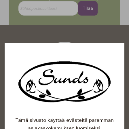
Tilaa
Sundin Puutarhakeskus
Avoinna
Arkisin 09-18
Lauantaisin 09-16
Sunnuntaisin Itsepalvelu
Info & vaihde
Tämä sivusto käyttää evästeitä paremman
+358 50 388 9592
asiakaskokemuksen luomiseksi.
info(a)sunds.fi