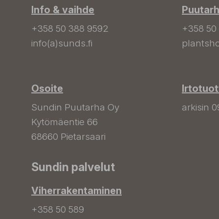
Info & vaihde
Puutar
+358 50 388 9592
+358 50
info(a)sunds.fi
plantsho
Osoite
Irtotuo
Sundin Puutarha Oy
arkisin 0
Kytömäentie 66
68660 Pietarsaari
Sundin palvelut
Viherrakentaminen
+358 50 589