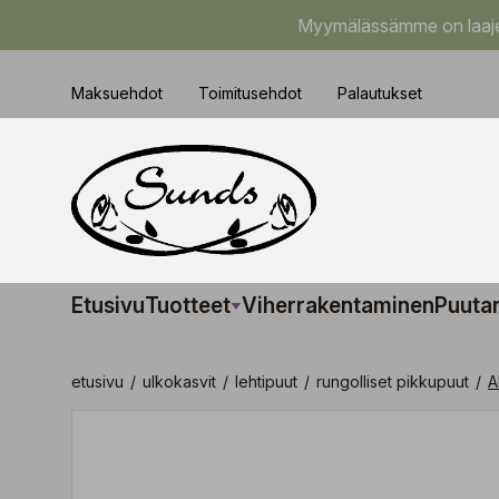
Myymälässämme on laajem
Maksuehdot
Toimitusehdot
Palautukset
Etusivu
Tuotteet
Viherrakentaminen
Puuta
etusivu
/
ulkokasvit
/
lehtipuut
/
rungolliset pikkupuut
/
A