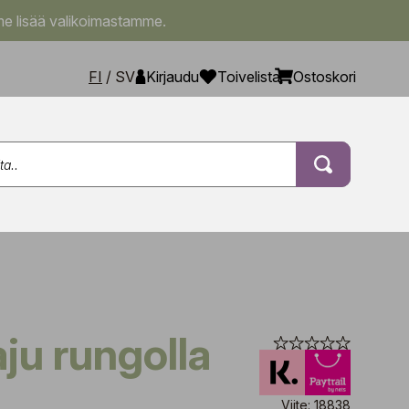
e lisää valikoimastamme.
FI
/
SV
Kirjaudu
Toivelista
Ostoskori
m
Viite: 18838