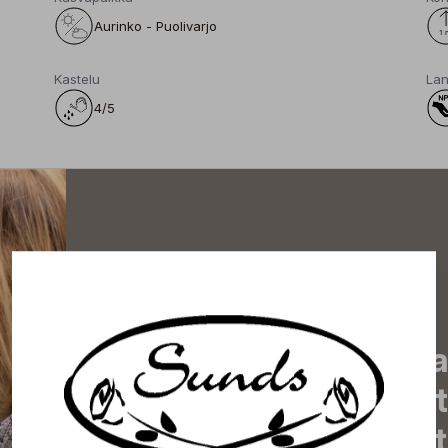
Aurinko - Puolivarjo
Kastelu
Lan
4/5
Tilaa uutiskirjeemme j
uutiset, eksklusiiviset 
inspiroivat vinkit sekä 