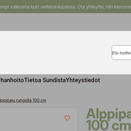
pi valikoima kuin verkkokaupassa. Ota yhteyttä, niin kerromm
rhanhoito
Tietoa Sundista
Yhteystiedot
lppipaju rungolla 100 cm
Alppipaju rungolla
100 c