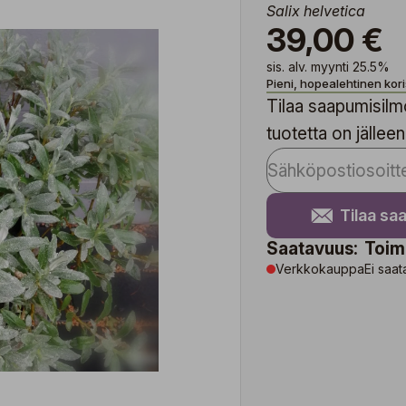
Salix helvetica
39,00 €
sis. alv. myynti 25.5%
Pieni, hopealehtinen kor
Tilaa saapumisilmo
tuotetta on jälleen
Tilaa sa
Saatavuus:
Toim
Verkkokauppa
Ei saat