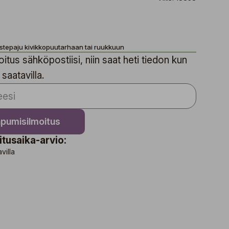
istepaju kivikkopuutarhaan tai ruukkuun
itus sähköpostiisi, niin saat heti tiedon kun
 saatavilla.
apumisilmoitus
itusaika-arvio:
avilla