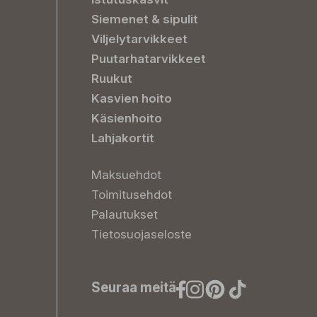
Siemenet & sipulit
Viljelytarvikkeet
Puutarhatarvikkeet
Ruukut
Kasvien hoito
Käsienhoito
Lahjakortit
Maksuehdot
Toimitusehdot
Palautukset
Tietosuojaseloste
Seuraa meitä