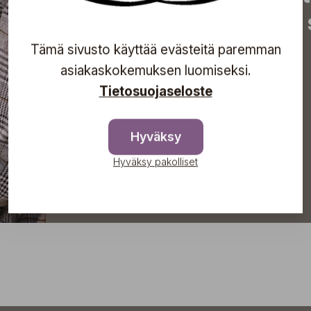
tapahtumista suoraan s
Tämä sivusto käyttää evästeitä paremman
asiakaskokemuksen luomiseksi.
Tietosuojaseloste
Tilaa
Hyväksy
Hyväksy pakolliset