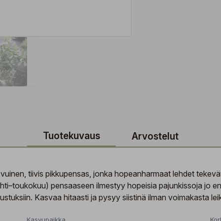
Tuotekuvaus
Arvostelut
vuinen, tiivis pikkupensas, jonka hopeanharmaat lehdet tekevät 
(huhti–toukokuu) pensaaseen ilmestyy hopeisia pajunkissoja jo 
ustuksiin. Kasvaa hitaasti ja pysyy siistinä ilman voimakasta leik
Kasvupaikka
Kor