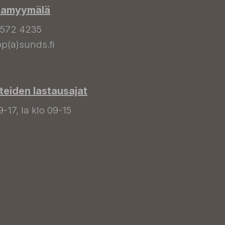
hamyymälä
 572 4235
p(a)sunds.fi
tteiden lastausajat
9-17, la klo 09-15