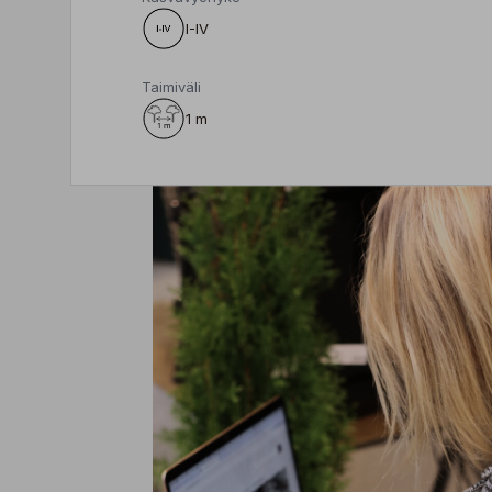
I-IV
Taimiväli
1 m