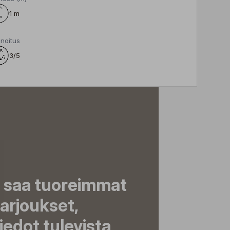
1 m
noitus
3/5
a saa tuoreimmat
tarjoukset,
tiedot tulevista