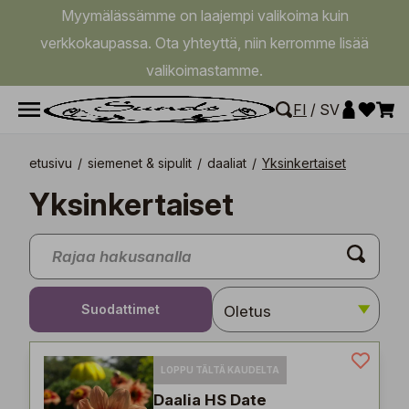
Myymälässämme on laajempi valikoima kuin
verkkokaupassa. Ota yhteyttä, niin kerromme lisää
valikoimastamme.
FI
/
SV
etusivu
/
siemenet & sipulit
/
daaliat
/
Yksinkertaiset
Yksinkertaiset
Suodattimet
LOPPU TÄLTÄ KAUDELTA
Daalia HS Date