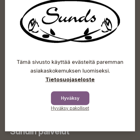
info(a)sunds.fi
Osoite
Sundin Puutarha Oy
Kytömäentie 66
68660 Pietarsaari
Kukkatilaukset
+358 50 388 9592
Tämä sivusto käyttää evästeitä paremman
info(a)sunds.fi
asiakaskokemuksen luomiseksi.
Puutarhamyymälä
Tietosuojaseloste
+358 50 572 4235
plantshop(a)sunds.fi
Hyväksy
Irtotuotteiden lastausajat
Hyväksy pakolliset
arkisin 09-17, la klo 09-15
Sundin palvelut