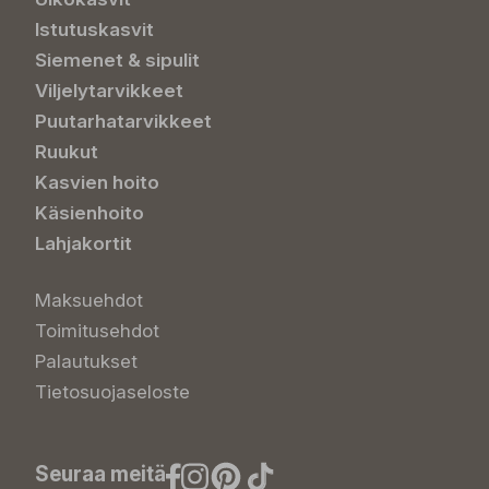
Istutuskasvit
Siemenet & sipulit
Viljelytarvikkeet
Puutarhatarvikkeet
Ruukut
Kasvien hoito
Käsienhoito
Lahjakortit
Maksuehdot
Toimitusehdot
Palautukset
Tietosuojaseloste
Seuraa meitä