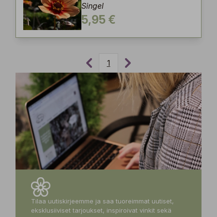
Singel
5,95 €
1
Tilaa uutiskirjeemme ja saa tuoreimmat uutiset,
eksklusiiviset tarjoukset, inspiroivat vinkit sekä