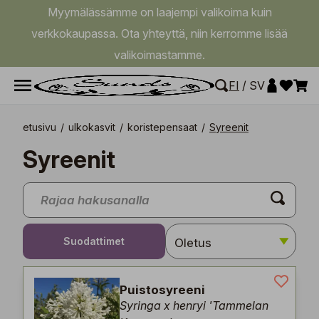
Myymälässämme on laajempi valikoima kuin
verkkokaupassa. Ota yhteyttä, niin kerromme lisää
valikoimastamme.
FI
/
SV
etusivu
/
ulkokasvit
/
koristepensaat
/
Syreenit
Syreenit
Suodattimet
Puistosyreeni
Syringa x henryi 'Tammelan