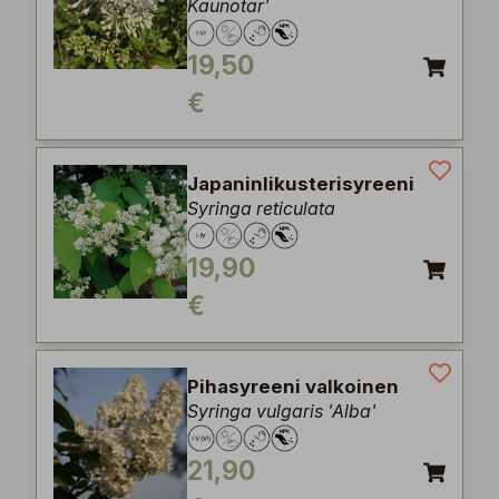
Kaunotar'
19,50
€
Japaninlikusterisyreeni
Syringa reticulata
19,90
€
Pihasyreeni valkoinen
Syringa vulgaris 'Alba'
21,90