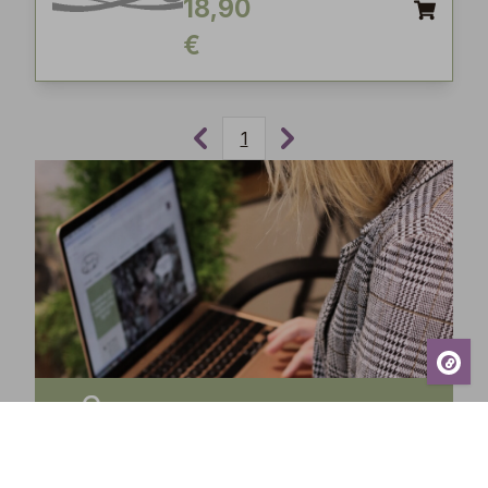
18,90
€
1
Tilaa uutiskirjeemme ja saa tuoreimmat uutiset,
eksklusiiviset tarjoukset, inspiroivat vinkit sekä