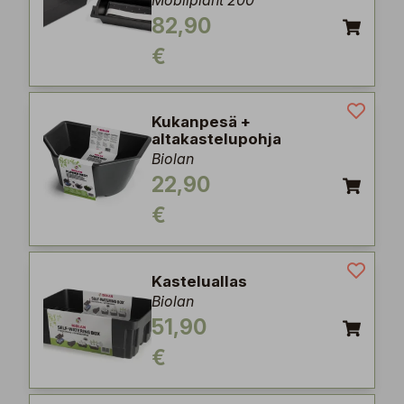
Mobilplant 200
82,90
€
Kukanpesä +
altakastelupohja
Biolan
22,90
€
Kasteluallas
Biolan
51,90
€