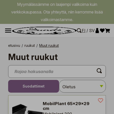
Myymälässämme on laajempi valikoima kuin
verkkokaupassa. Ota yhteyttä, niin kerromme lisää
valikoimastamme.
FI
/
SV
etusivu
/
ruukut
/
Muut ruukut
Muut ruukut
Suodattimet
MobilPlant 65x29x29
cm