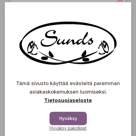
MobilPlant 58x39x29
cm
Mobilplant 100
79,00
€
MobilPlant 39x29x29
cm
Mobilplant 500
62,90
Tämä sivusto käyttää evästeitä paremman
€
asiakaskokemuksen luomiseksi.
Tietosuojaseloste
MobilPlant 49x30x29
Hyväksy
cm puoliympyrä
Mobilplant 300
Hyväksy pakolliset
79,00