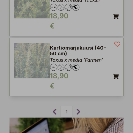
Taxus x media 'Hicksii'
18,90
€
Kartiomarjakuusi (40-
50 cm)
Taxus x media 'Farmen'
18,90
€
1