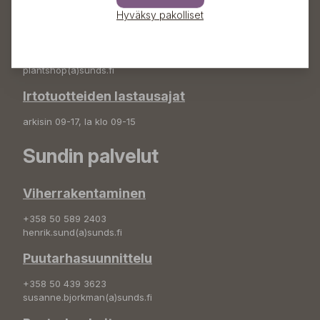
info(a)sunds.fi
Hyväksy pakolliset
Puutarhamyymälä
+358 50 572 4235
plantshop(a)sunds.fi
Irtotuotteiden lastausajat
arkisin 09-17, la klo 09-15
Sundin palvelut
Viherrakentaminen
+358 50 589 2403
henrik.sund(a)sunds.fi
Puutarhasuunnittelu
+358 50 439 3623
susanne.bjorkman(a)sunds.fi