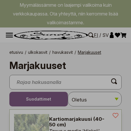
Myymälässämme on laajempi valikoima kuin
verkkokaupassa. Ota yhteyttä, niin kerromme lisää
valikoimastamme.
FI
/
SV
etusivu
/
ulkokasvit
/
havukasvit
/
Marjakuuset
Marjakuuset
Suodattimet
Kartiomarjakuusi (40-
50 cm)