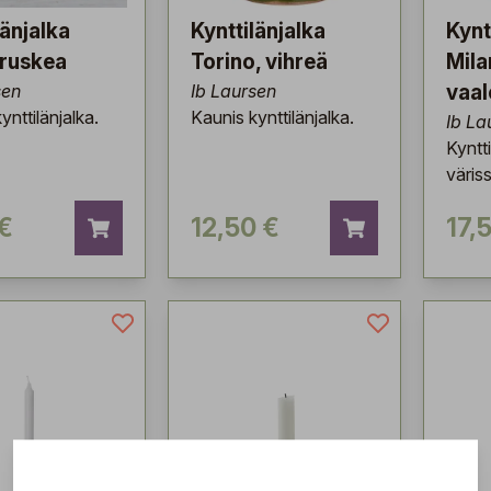
länjalka
Kynttilänjalka
Kynt
 ruskea
Torino, vihreä
Mila
sen
Ib Laursen
vaal
ynttilänjalka.
Kaunis kynttilänjalka.
Ib La
Kyntti
väris
 €
12,50 €
17,