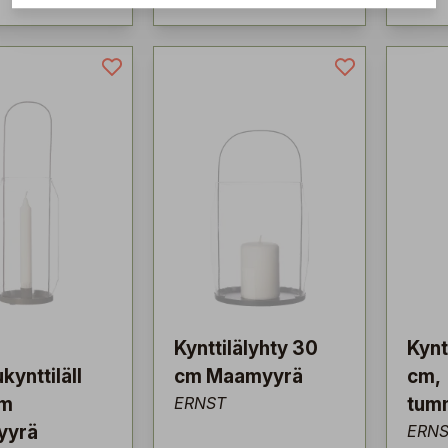
Kynttilälyhty 30
Kynt
kynttiläll
cm Maamyyrä
cm,
cm
ERNST
tum
yyrä
ERN