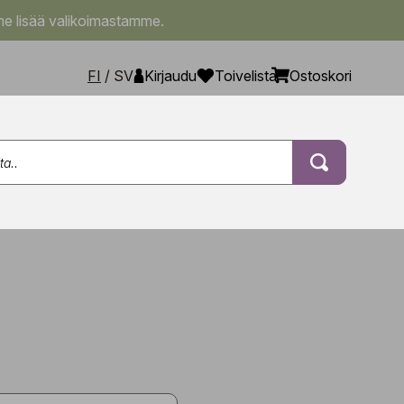
e lisää valikoimastamme.
FI
/
SV
Kirjaudu
Toivelista
Ostoskori