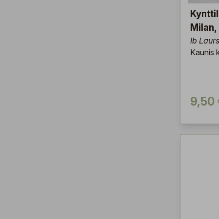
Kyntti
Milan,
Ib Laur
Kaunis k
9,50