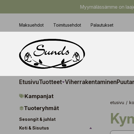
Myymälässämme on laajem
Maksuehdot
Toimitusehdot
Palautukset
Etusivu
Tuotteet
Viherrakentaminen
Puuta
Kampanjat
etusivu
/
ko
Tuoteryhmät
Ky
Sesongit & juhlat
Koti & Sisutus