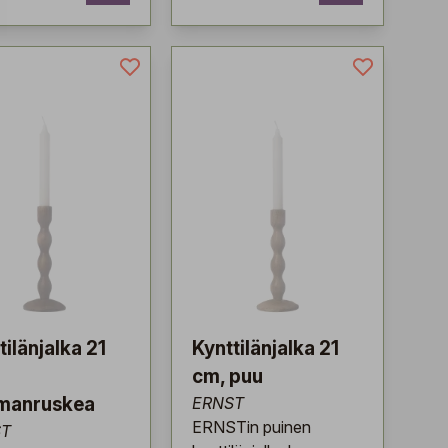
tilänjalka 21
Kynttilänjalka 21
cm, puu
manruskea
ERNST
ERNSTin puinen
ST