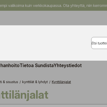
pi valikoima kuin verkkokaupassa. Ota yhteyttä, niin kerromm
rhanhoito
Tietoa Sundista
Yhteystiedot
ti & sisustus
/
kynttilät & lyhdyt
/
Kynttilänjalat
nttilänjalat