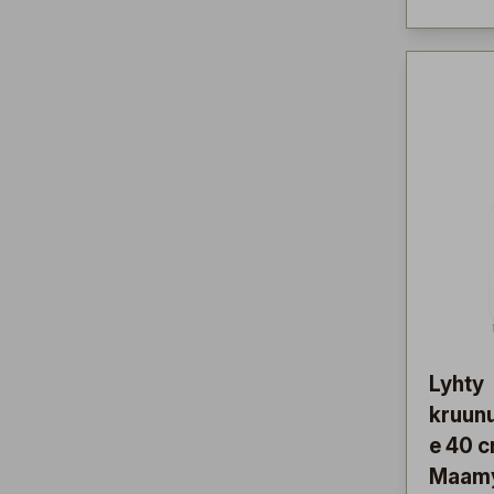
Lyhty
kruunu
e 40 
Maam