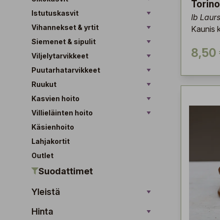
Torino
Istutuskasvit
Ib Laur
Vihannekset & yrtit
Kaunis k
Siemenet & sipulit
8,50
Viljelytarvikkeet
Puutarhatarvikkeet
Ruukut
Kasvien hoito
Villieläinten hoito
Käsienhoito
Lahjakortit
Outlet
Suodattimet
Yleistä
Hinta