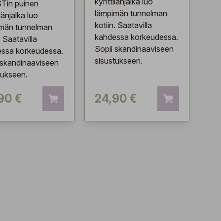
kynttilänjalka luo
Tin puinen
lämpimän tunnelman
länjalka luo
kotiin. Saatavilla
män tunnelman
kahdessa korkeudessa.
. Saatavilla
Sopii skandinaaviseen
ssa korkeudessa.
sisustukseen.
 skandinaaviseen
tukseen.
90 €
24,90 €