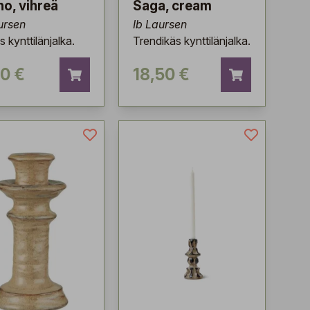
no, vihreä
Saga, cream
ursen
Ib Laursen
 kynttilänjalka.
Trendikäs kynttilänjalka.
50 €
18,50 €