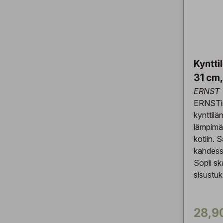
Kyntti
31 cm,
ERNST
ERNSTi
kynttilän
lämpimä
kotiin. S
kahdess
Sopii s
sisustu
28,9