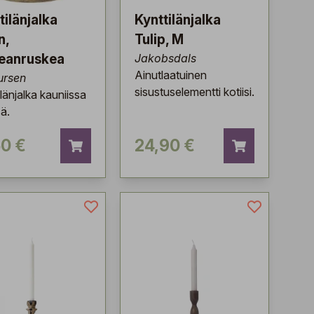
tilänjalka
Kynttilänjalka
n,
Tulip, M
eanruskea
Jakobsdals
Ainutlaatuinen
ursen
sisustuselementti kotiisi.
länjalka kauniissa
sä.
50 €
24,90 €