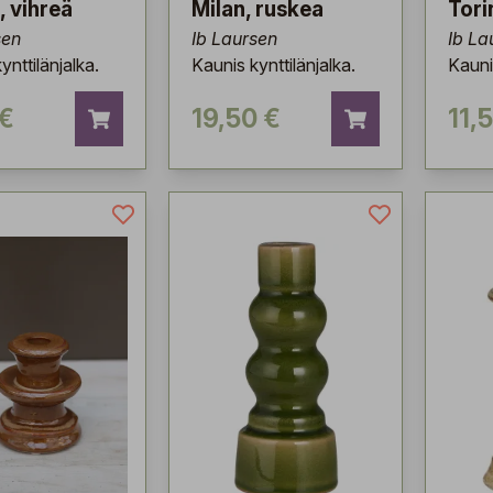
, vihreä
Milan, ruskea
Tori
sen
Ib Laursen
Ib La
ynttilänjalka.
Kaunis kynttilänjalka.
Kaunis
 €
19,50 €
11,