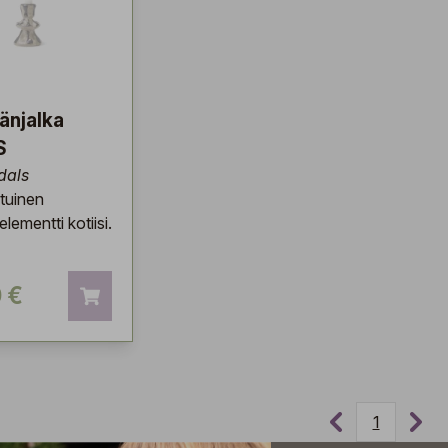
länjalka
S
dals
tuinen
elementti kotiisi.
 €
1