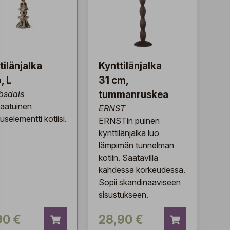
tilänjalka
Kynttilänjalka
, L
31 cm,
bsdals
tummanruskea
laatuinen
ERNST
uselementti kotiisi.
ERNSTin puinen
kynttilänjalka luo
lämpimän tunnelman
kotiin. Saatavilla
kahdessa korkeudessa.
Sopii skandinaaviseen
sisustukseen.
90 €
28,90 €