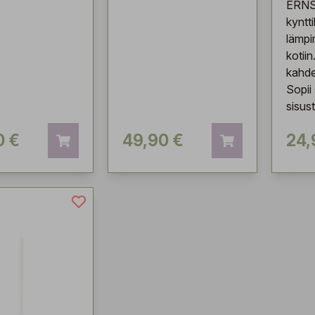
ERNS
kyntti
lämpi
kotiin
kahde
Sopii
sisus
0 €
49,90 €
24,