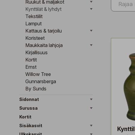
Ruukut & maljakot
Kynttilät & lyhdyt
Tekstiilit
Lamput
Kattaus & tarjoilu
Koristeet
Maukkaita lahjoja
Kirjallisuus
Kortit
Ernst
Willow Tree
Gunnarsberga
By Sunds
Sidonnat
Surussa
Kortit
Sisäkasvit
Kyntti
Ulkokasvit