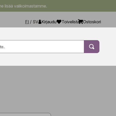
e lisää valikoimastamme.
FI
/
SV
Kirjaudu
Toivelista
Ostoskori