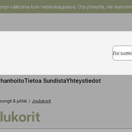
pi valikoima kuin verkkokaupassa. Ota yhteyttä, niin kerromm
rhanhoito
Tietoa Sundista
Yhteystiedot
songit & juhlat
/
Joulukorit
ulukorit