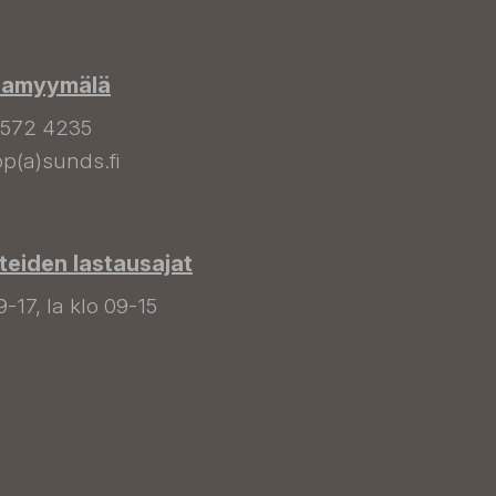
hamyymälä
 572 4235
p(a)sunds.fi
tteiden lastausajat
9-17, la klo 09-15