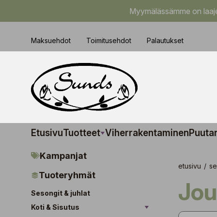
Myymälässämme on laajem
Maksuehdot
Toimitusehdot
Palautukset
Etusivu
Tuotteet
Viherrakentaminen
Puuta
Kampanjat
etusivu
/
se
Tuoteryhmät
Jo
Sesongit & juhlat
Koti & Sisutus