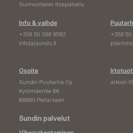
Sunnuntaisin Itsepalvelu
Info & vaihde
Puutar
+358 50 388 9592
+358 50
info(a)sunds.fi
plantsho
Osoite
Irtotuo
Sundin Puutarha Oy
arkisin 0
Kytömäentie 66
68660 Pietarsaari
Sundin palvelut
Viherrakentaminen