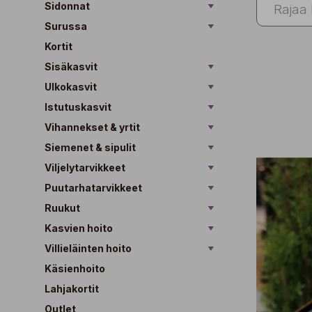
Sidonnat
Surussa
Kortit
Sisäkasvit
Ulkokasvit
Istutuskasvit
Vihannekset & yrtit
Siemenet & sipulit
Viljelytarvikkeet
Puutarhatarvikkeet
Ruukut
Kasvien hoito
Villieläinten hoito
Käsienhoito
Lahjakortit
Outlet