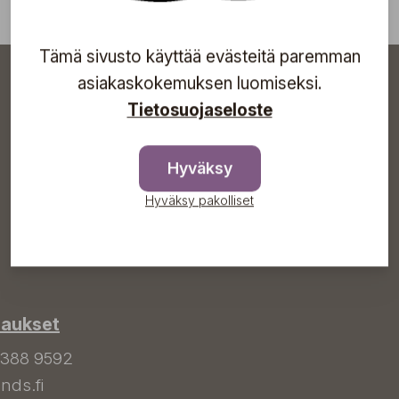
Tämä sivusto käyttää evästeitä paremman
asiakaskokemuksen luomiseksi.
Tietosuojaseloste
Hyväksy
Hyväksy pakolliset
laukset
 388 9592
nds.fi