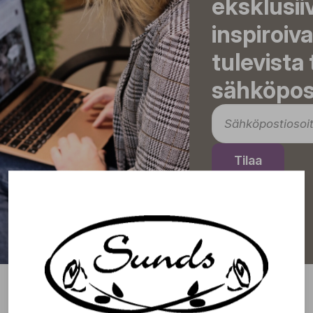
eksklusii
inspiroiva
tulevista
sähköpost
Tilaa