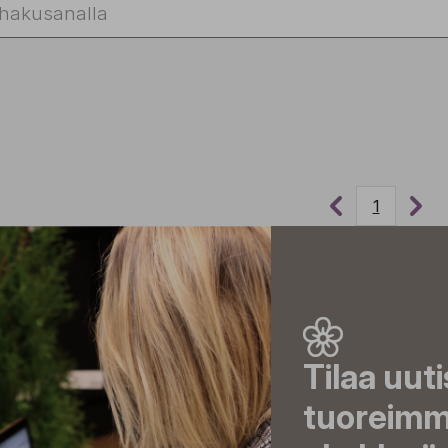
1
Tilaa uut
tuoreimma