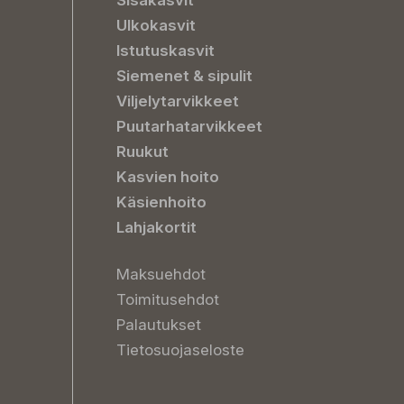
Sisäkasvit
Ulkokasvit
Istutuskasvit
Siemenet & sipulit
Viljelytarvikkeet
Puutarhatarvikkeet
Ruukut
Kasvien hoito
Käsienhoito
Lahjakortit
Maksuehdot
Toimitusehdot
Palautukset
Tietosuojaseloste