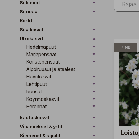
Sidonnat
Surussa
Kortit
Sisäkasvit
Ulkokasvit
Hedelmäpuut
FINE
Marjapensaat
Koristepensaat
Alppiruusut ja atsaleat
Havukasvit
Lehtipuut
Ruusut
Köynnöskasvit
Perennat
Istutuskasvit
Vihannekset & yrtit
Loisto
Siemenet & sipulit