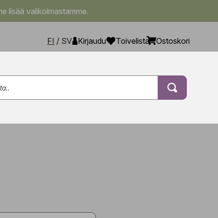
e lisää valikoimastamme.
FI
/
SV
Kirjaudu
Toivelista
Ostoskori