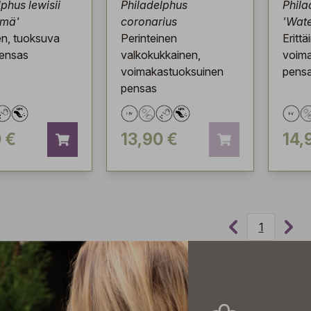
phus lewisii
Philadelphus
Phila
lmä'
coronarius
'Wate
en, tuoksuva
Perinteinen
Erittä
pensas
valkokukkainen,
voim
voimakastuoksuinen
pens
pensas
 €
13,90 €
14,
1