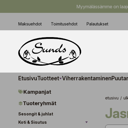
Myymälässämme on laajem
Maksuehdot
Toimitusehdot
Palautukset
Etusivu
Tuotteet
Viherrakentaminen
Puuta
Kampanjat
etusivu
/
ul
Tuoteryhmät
Ja
Sesongit & juhlat
Koti & Sisutus