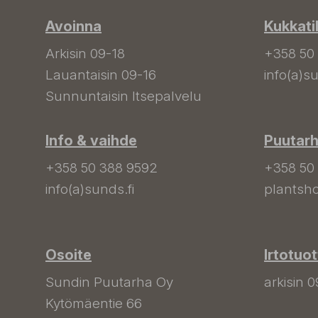
Avoinna
Kukkati
Arkisin 09-18
+358 50
Lauantaisin 09-16
info(a)su
Sunnuntaisin Itsepalvelu
Info & vaihde
Puutar
+358 50 388 9592
+358 50
info(a)sunds.fi
plantsho
Osoite
Irtotuo
Sundin Puutarha Oy
arkisin 0
Kytömäentie 66