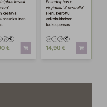
delphus lewisii
Philadelphus x
rton'
virginalis 'Snowbelle'
in kestävä,
Pieni, kerrottu
akastuoksuinen
valkokukkainen
as
tuoksupensas
90 €
14,90 €