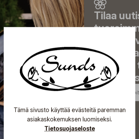
Tilaa uut
tuoreimma
eksklusii
inspiroiva
tulevista
sähköpost
Tilaa
Tämä sivusto käyttää evästeitä paremman
asiakaskokemuksen luomiseksi.
Tietosuojaseloste