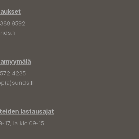
laukset
 388 9592
nds.fi
hamyymälä
 572 4235
p(a)sunds.fi
tteiden lastausajat
9-17, la klo 09-15