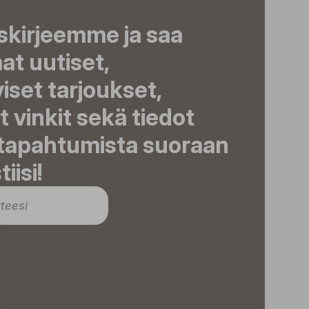
iskirjeemme ja saa
t uutiset,
viset tarjoukset,
t vinkit sekä tiedot
 tapahtumista suoraan
iisi!