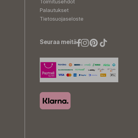
Toimitusehdot
Palautukset
Tietosuojaseloste
Seuraa meitä