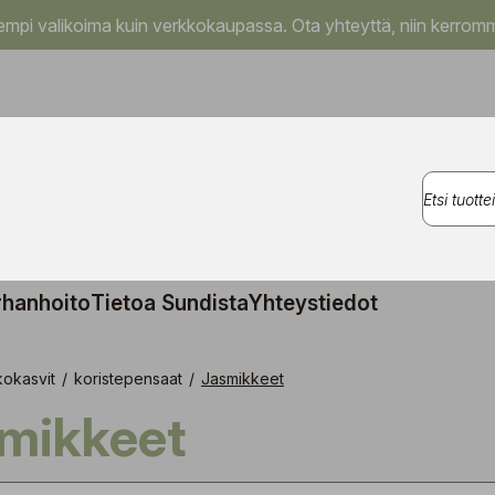
pi valikoima kuin verkkokaupassa. Ota yhteyttä, niin kerromm
rhanhoito
Tietoa Sundista
Yhteystiedot
kokasvit
/
koristepensaat
/
Jasmikkeet
smikkeet