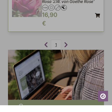
Rosa 'J.W. von Goethe Rose'
16,90
€
1