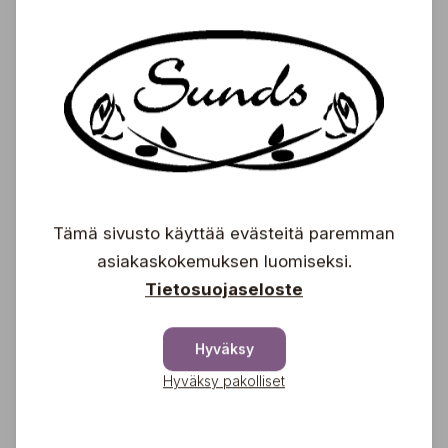
€
Ryhmäruusu
Rosa 'Peace'
14,90
€
Tämä sivusto käyttää evästeitä paremman
Isokukkainen
asiakaskokemuksen luomiseksi.
ryhmäruusu
Tietosuojaseloste
Rosa 'Avec Amour®'
16,90
Hyväksy
Hyväksy pakolliset
€