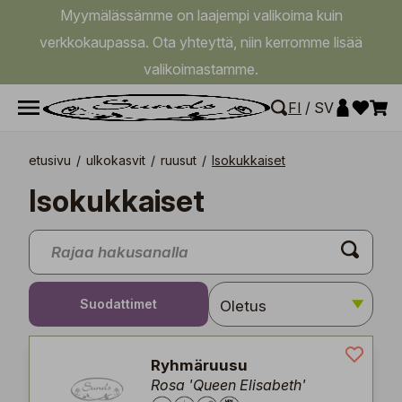
Myymälässämme on laajempi valikoima kuin
verkkokaupassa. Ota yhteyttä, niin kerromme lisää
valikoimastamme.
FI
/
SV
etusivu
/
ulkokasvit
/
ruusut
/
Isokukkaiset
Isokukkaiset
Suodattimet
Ryhmäruusu
Rosa 'Queen Elisabeth'