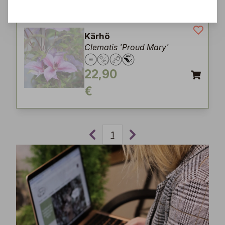
Kärhö
Clematis 'Proud Mary'
22,90
€
1