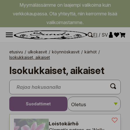
Myymälässämme on laajempi valikoima kuin
verkkokaupassa. Ota yhteyttä, niin kerromme lisää
valikoimastamme.
FI
/
SV
etusivu
/
ulkokasvit
/
köynnöskasvit
/
kärhöt
/
Isokukkaiset, aikaiset
Isokukkaiset, aikaiset
Suodattimet
Loistokärhö