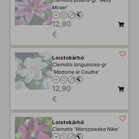
Clematis patens-gr 'Nelly
Moser'
12,90
€
Loistokärhö
Clematis languinosa-gr
'Madame le Coultre'
12,90
€
Loistokärhö
Clematis 'Warszawska Nike'