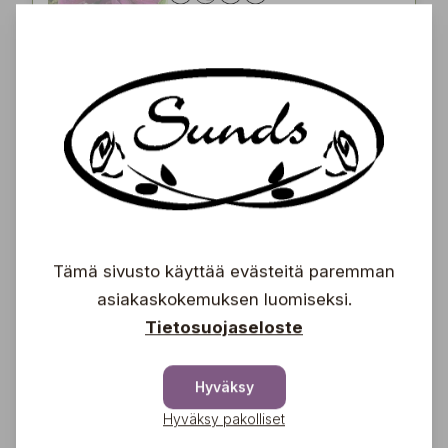
12,90
€
Loistokärhö
Clematis patens-gr ''Multi
Blue'
13,90
€
Tämä sivusto käyttää evästeitä paremman
asiakaskokemuksen luomiseksi.
Tietosuojaseloste
Loistokärhö
Clematis 'Omoshiro'
Hyväksy
17,90
Hyväksy pakolliset
€