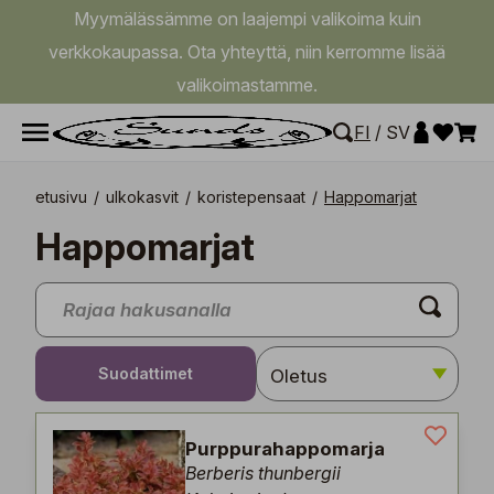
Myymälässämme on laajempi valikoima kuin
verkkokaupassa. Ota yhteyttä, niin kerromme lisää
valikoimastamme.
FI
/
SV
etusivu
/
ulkokasvit
/
koristepensaat
/
Happomarjat
Happomarjat
Suodattimet
Purppurahappomarja
Berberis thunbergii