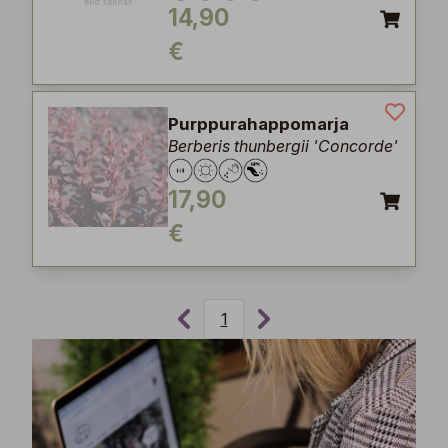
14,90
€
Purppurahappomarja
Berberis thunbergii 'Concorde'
17,90
€
1