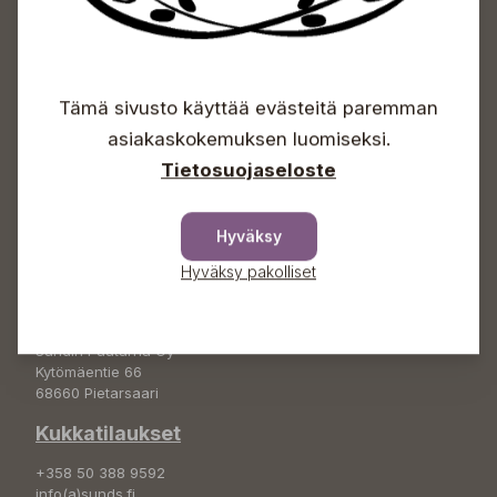
Sundin Puutarhakeskus
Avoinna
Tämä sivusto käyttää evästeitä paremman
Arkisin 09-18
asiakaskokemuksen luomiseksi.
Lauantaisin 09-16
Tietosuojaseloste
Sunnuntaisin Itsepalvelu
Info & vaihde
Hyväksy
+358 50 388 9592
Hyväksy pakolliset
info(a)sunds.fi
Osoite
Sundin Puutarha Oy
Kytömäentie 66
68660 Pietarsaari
Kukkatilaukset
+358 50 388 9592
info(a)sunds.fi