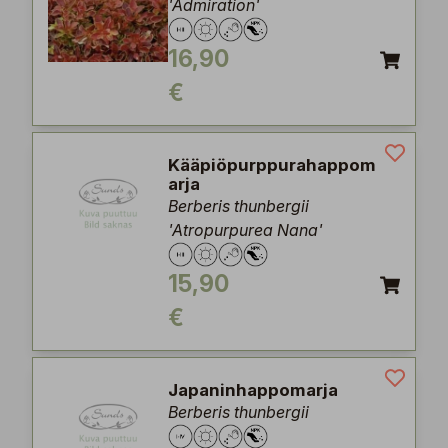
'Admiration'
16,90
€
Kääpiöpurppurahappom
arja
Berberis thunbergii
'Atropurpurea Nana'
15,90
€
Japaninhappomarja
Berberis thunbergii