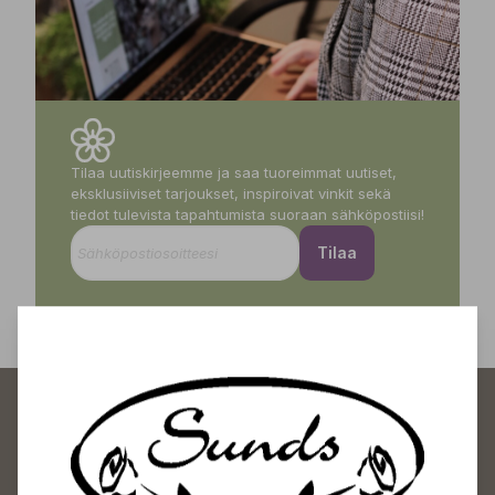
Tilaa uutiskirjeemme ja saa tuoreimmat uutiset,
eksklusiiviset tarjoukset, inspiroivat vinkit sekä
tiedot tulevista tapahtumista suoraan sähköpostiisi!
Tilaa