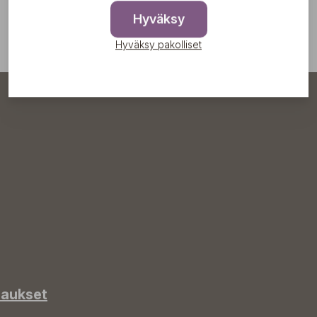
Hyväksy
Hyväksy pakolliset
laukset