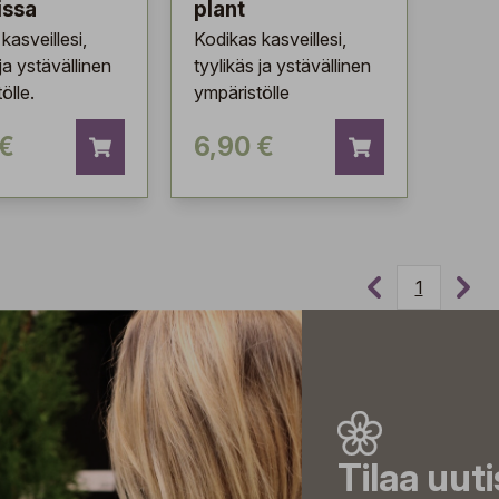
issa
plant
kasveillesi,
Kodikas kasveillesi,
 ja ystävällinen
tyylikäs ja ystävällinen
ölle.
ympäristölle
 €
6,90 €
1
Tilaa uut