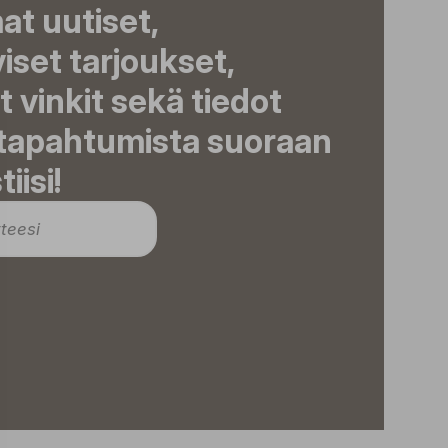
t uutiset,
viset tarjoukset,
t vinkit sekä tiedot
 tapahtumista suoraan
iisi!