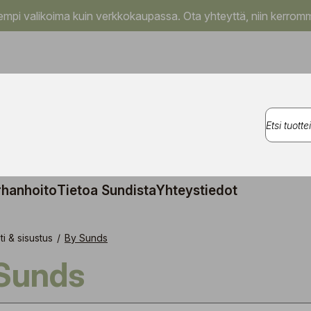
pi valikoima kuin verkkokaupassa. Ota yhteyttä, niin kerromm
rhanhoito
Tietoa Sundista
Yhteystiedot
ti & sisustus
/
By Sunds
 Sunds