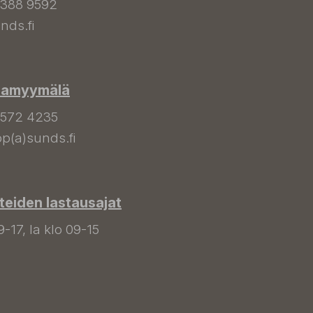
 388 9592
nds.fi
hamyymälä
 572 4235
p(a)sunds.fi
tteiden lastausajat
9-17, la klo 09-15