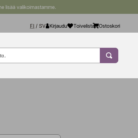
e lisää valikoimastamme.
FI
/
SV
Kirjaudu
Toivelista
Ostoskori