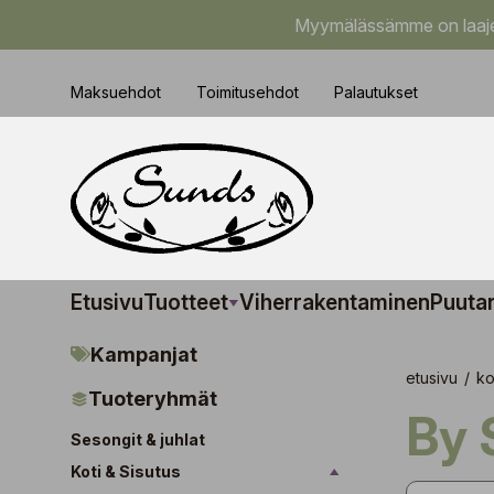
Myymälässämme on laajem
Maksuehdot
Toimitusehdot
Palautukset
Etusivu
Tuotteet
Viherrakentaminen
Puuta
Kampanjat
etusivu
/
ko
Tuoteryhmät
By
Sesongit & juhlat
Koti & Sisutus