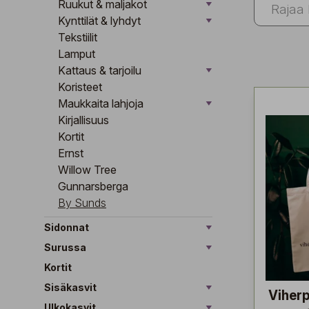
Ruukut & maljakot
Kynttilät & lyhdyt
Tekstiilit
Lamput
Kattaus & tarjoilu
Koristeet
Maukkaita lahjoja
Kirjallisuus
Kortit
Ernst
Willow Tree
Gunnarsberga
By Sunds
Sidonnat
Surussa
Kortit
Sisäkasvit
Viher
Ulkokasvit