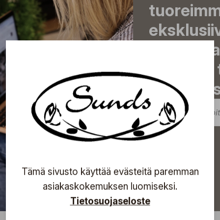
tuoreimma
eksklusii
inspiroiva
tulevista
sähköpost
Tilaa
Tämä sivusto käyttää evästeitä paremman
asiakaskokemuksen luomiseksi.
Tietosuojaseloste