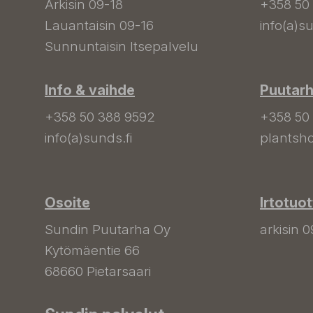
Arkisin 09-18
+358 50
Lauantaisin 09-16
info(a)su
Sunnuntaisin Itsepalvelu
Info & vaihde
Puutar
+358 50 388 9592
+358 50
info(a)sunds.fi
plantsho
Osoite
Irtotuo
Sundin Puutarha Oy
arkisin 0
Kytömäentie 66
68660 Pietarsaari