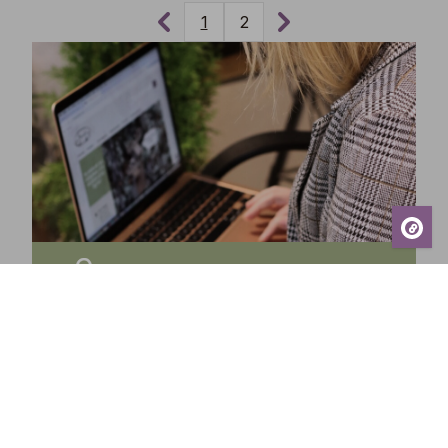
1
2
Tilaa uutiskirjeemme ja saa tuoreimmat uutiset,
eksklusiiviset tarjoukset, inspiroivat vinkit sekä
tiedot tulevista tapahtumista suoraan sähköpostiisi!
Tilaa