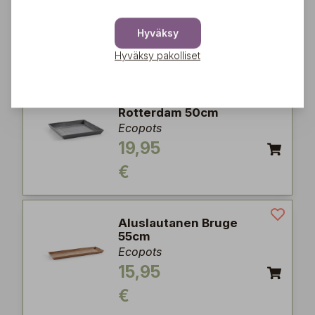
Ecopots
49,95
Hyväksy
€
Hyväksy pakolliset
Aluslautanen
Rotterdam 50cm
Ecopots
19,95
€
Aluslautanen Bruge
55cm
Ecopots
15,95
€