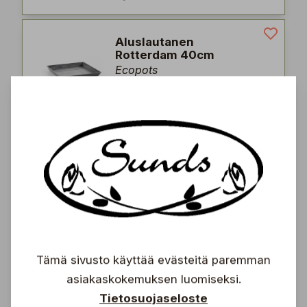
Aluslautanen
Rotterdam 40cm
Ecopots
15,95
€
Aluslautanen Sofia
30cm
Ecopots
5,95
€
Tämä sivusto käyttää evästeitä paremman
asiakaskokemuksen luomiseksi.
Aluslautanen
ripustettava 36cm
Tietosuojaseloste