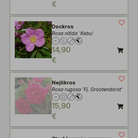
€
Dockros
Rosa nitida 'Kebu'
14,90
€
Nejlikros
Rosa rugosa 'Fj. Grootendorst'
15,90
€