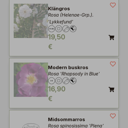
Klängros
Rosa (Helenae-Grp.).
'Lykkefund'
19,50
€
Modern buskros
Rosa 'Rhapsody in Blue'
16,90
€
Midsommarros
Rosa spinosissima 'Plena'