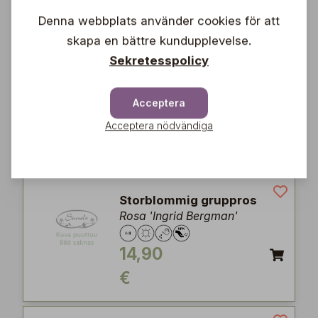
€
Denna webbplats använder cookies för att
skapa en bättre kundupplevelse.
Sekretesspolicy
Kanadensisk ros
Rosa 'Morden Centennial'
Acceptera
16,90
Acceptera nödvändiga
€
Storblommig gruppros
Rosa 'Ingrid Bergman'
14,90
€