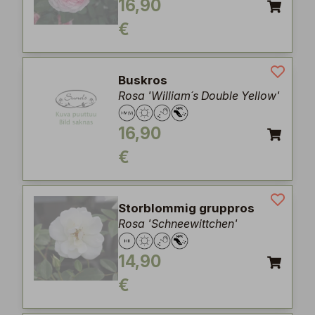
16,90
€
Buskros
Rosa 'William´s Double Yellow'
16,90
€
Storblommig gruppros
Rosa 'Schneewittchen'
14,90
€