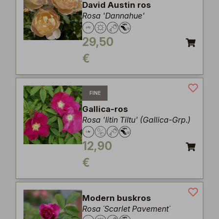
David Austin ros
Rosa 'Dannahue'
29,50
€
FINE
Gallica-ros
Rosa 'Iitin Tiltu' (Gallica-Grp.)
12,90
€
Modern buskros
Rosa ´Scarlet Pavement´