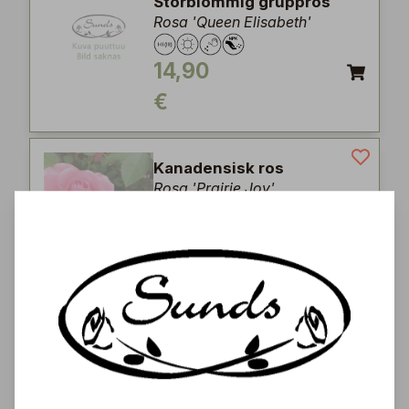
Storblommig gruppros
Rosa 'Queen Elisabeth'
14,90
€
Kanadensisk ros
Rosa 'Prairie Joy'
12,90
€
Buskros
Rosa 'Hansaland'
14,90