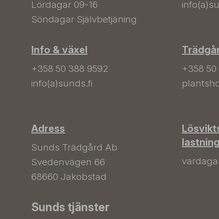
Lördagar 09-16
info(a)su
Söndagar Självbetjäning
Info & växel
Trädgå
+358 50 388 9592
+358 50
info(a)sunds.fi
plantsho
Adress
Lösvikt
lastnin
Sunds Trädgård Ab
vardagar 
Svedenvägen 66
68660 Jakobstad
Sunds tjänster