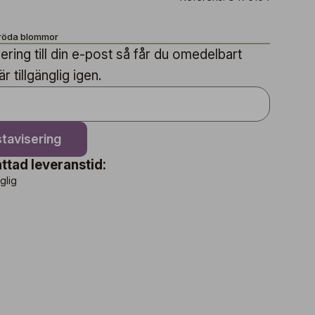
aröda blommor
ring till din e-post så får du omedelbart
 tillgänglig igen.
tavisering
ttad leveranstid:
nglig