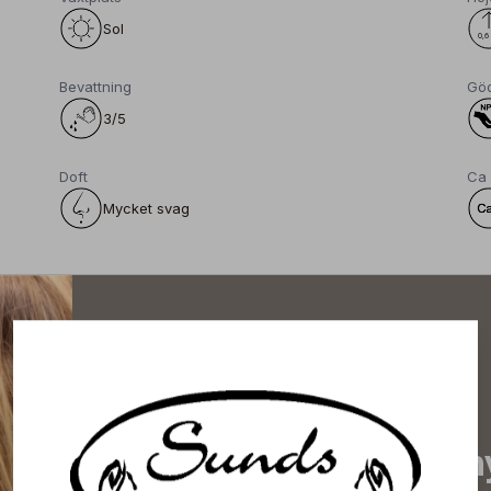
Sol
Bevattning
Gö
3/5
Doft
Ca
Mycket svag
Prenumerera på vårt n