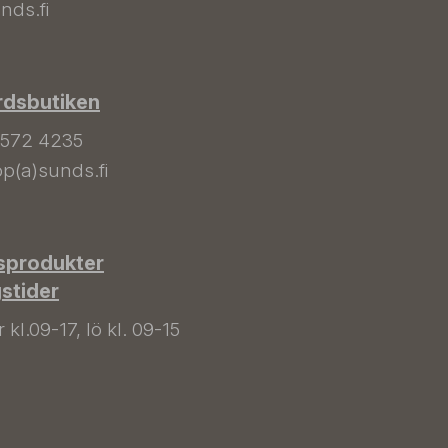
nds.fi
rdsbutiken
 572 4235
p(a)sunds.fi
sprodukter
gstider
kl.09-17, lö kl. 09-15