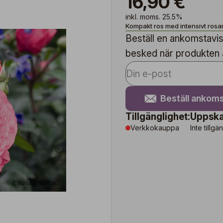
16,90 €
inkl. moms. 25.5%
Kompakt ros med intensivt ros
Beställ en ankomstavise
besked när produkten är
Beställ ankoms
Tillgänglighet:
Uppska
Verkkokauppa
Inte tillgä