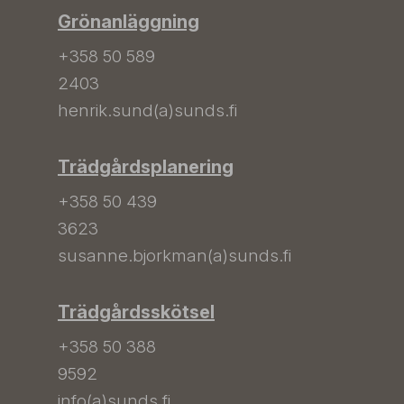
Grönanläggning
+358 50 589
2403
henrik.sund(a)sunds.fi
Trädgårdsplanering
+358 50 439
3623
susanne.bjorkman(a)sunds.fi
Trädgårdsskötsel
+358 50 388
9592
info(a)sunds.fi