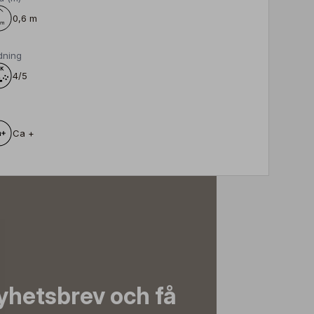
0,6 m
dning
4/5
Ca +
yhetsbrev och få