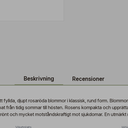
Beskrivning
Recensioner
 fyllda, djupt rosaröda blommor i klassisk, rund form. Blommorna
at från tidig sommar till hösten. Rosens kompakta och upprätta 
e grönt och mycket motståndskraftigt mot sjukdomar. En utmärkt
Växtplats
Höj