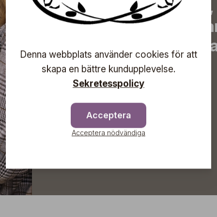
de senaste nyheterna, 
erbjudanden, inspirera
information om komma
Denna webbplats använder cookies för att
direkt till din inkorg!
skapa en bättre kundupplevelse.
Sekretesspolicy
Prenumerera
Acceptera
Acceptera nödvändiga