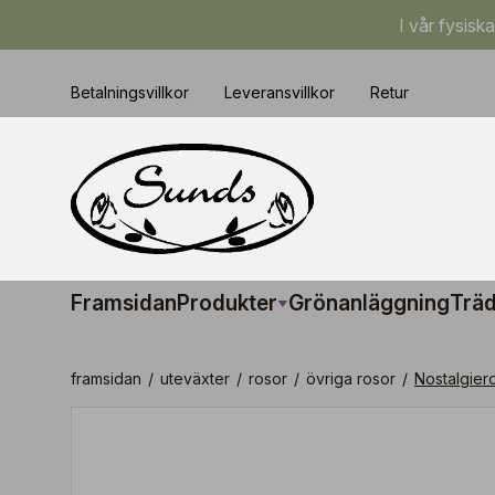
I vår fysisk
Betalningsvillkor
Leveransvillkor
Retur
Framsidan
Produkter
Grönanläggning
Träd
framsidan
/
uteväxter
/
rosor
/
övriga rosor
/
Nostalgier