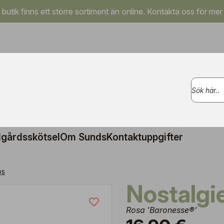
a butik finns ett större sortiment än online. Kontakta oss för mer
gårdsskötsel
Om Sunds
Kontaktuppgifter
os
Nostalgi
Rosa 'Baronesse®'