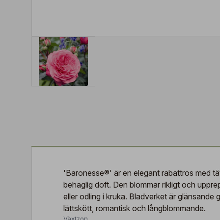
'Baronesse®' är en elegant rabattros med tätt
behaglig doft. Den blommar rikligt och upprep
eller odling i kruka. Bladverket är glänsand
lättskött, romantisk och långblommande.
Växtzon