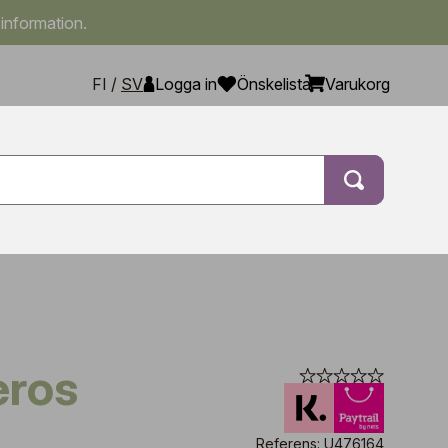
 information.
FI
/
SV
Logga in
Önskelista
Varukorg
eros
Referens: U476164