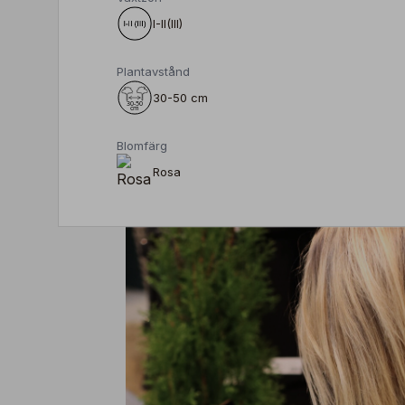
I-II(III)
Plantavstånd
30-50 cm
Blomfärg
Rosa