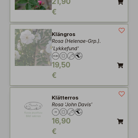
21,90
€
Klängros
Rosa (Helenae-Grp.).
'Lykkefund'
19,50
€
Klätterros
Rosa 'John Davis'
16,90
€