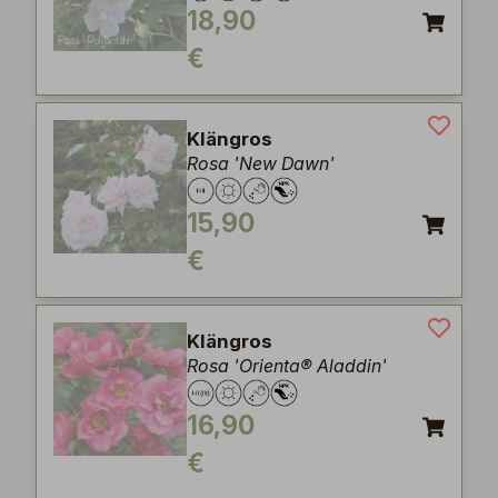
18,90
€
Klängros
Rosa 'New Dawn'
15,90
€
Klängros
Rosa 'Orienta® Aladdin'
16,90
€