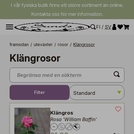
I vår fysiska butik finns ett större sortiment än online.
Kontakta oss för mer information.
FI
/
SV
framsidan
/
uteväxter
/
rosor
/
Klängrosor
Klängrosor
Filter
Klängros
Rosa 'William Baffin'