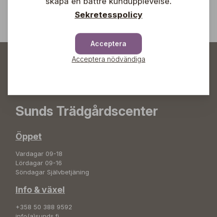
skapa en bättre kundupplevelse.
Sekretesspolicy
Acceptera
Acceptera nödvändiga
Sunds Trädgårdscenter
Öppet
Vardagar 09-18
Lördagar 09-16
Söndagar Självbetjäning
Info & växel
+358 50 388 9592
info(a)sunds.fi