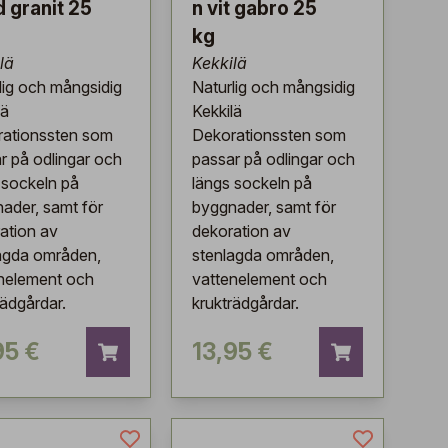
d granit 25
n vit gabro 25
kg
lä
Kekkilä
lig och mångsidig
Naturlig och mångsidig
lä
Kekkilä
ationssten som
Dekorationssten som
r på odlingar och
passar på odlingar och
 sockeln på
längs sockeln på
ader, samt för
byggnader, samt för
ation av
dekoration av
agda områden,
stenlagda områden,
nelement och
vattenelement och
rädgårdar.
krukträdgårdar.
95 €
13,95 €