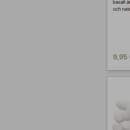
basalt ä
och natu
9,95