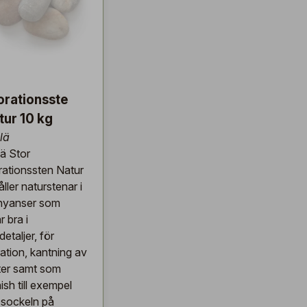
rationsste
tur 10 kg
lä
lä Stor
ationssten Natur
ller naturstenar i
 nyanser som
 bra i
etaljer, för
ation, kantning av
ter samt som
nish till exempel
 sockeln på