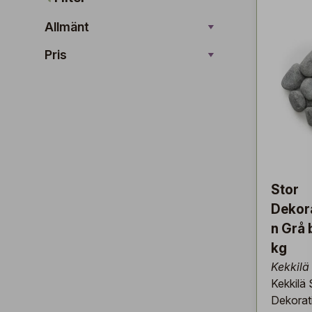
Allmänt
Pris
Stor
Dekor
n Grå 
kg
Kekkilä
Kekkilä 
Dekorat