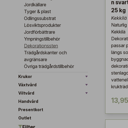
n svar
Jordkällare
25 kg
Tyger & plast
Kekkilä
Odlingssubstrat
Naturli
Lösviktsprodukter
Kekkilä
Jordförbättrare
Dekorat
Ympningstillbehör
passar 
Dekorationssten
längs s
Trädgårdskanter och
byggnad
avgränsare
dekorat
Övriga trädgårdstillbehör
stenlag
Krukor
vattene
Växtvård
krukträd
Viltvård
13,95
Handvård
Presentkort
Outlet
Filter