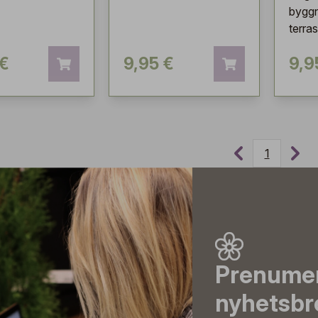
byggn
terras
 €
9,95 €
9,9
1
Prenumer
nyhetsbr