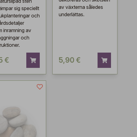
aturslipad sten
av växterna således
ämpar sig speciellt
underlättas.
rukplanteringar och
årdsdetaljer
 inramning av
äggningar och
ruktioner.
5 €
5,90 €