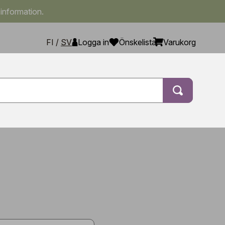
 information.
FI
/
SV
Logga in
Önskelista
Varukorg