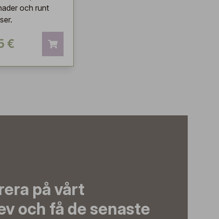
ader och runt
ser.
5 €
era på vårt
ev och få de senaste