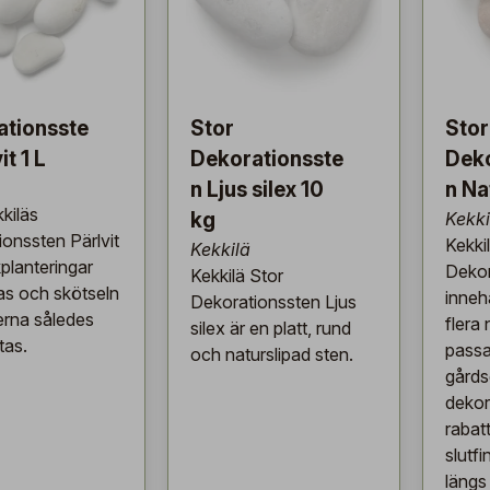
ationsste
Stor
Stor
it 1 L
Dekorationsste
Deko
n Ljus silex 10
n Na
kiläs
kg
Kekki
onssten Pärlvit
Kekki
Kekkilä
planteringar
Dekor
Kekkilä Stor
as och skötseln
innehå
Dekorationssten Ljus
erna således
flera
silex är en platt, rund
tas.
passar
och naturslipad sten.
gårdsd
dekor
rabat
slutfi
längs