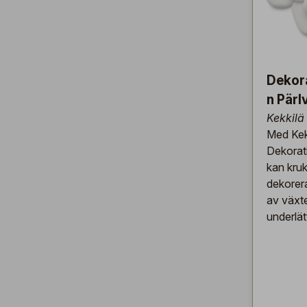
Dekor
n Pärlv
Kekkilä
Med Kek
Dekorati
kan kruk
dekorer
av växt
underlät