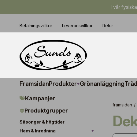
I vår fysisk
Betalningsvillkor
Leveransvillkor
Retur
Framsidan
Produkter
Grönanläggning
Träd
Kampanjer
framsidan
/
Produktgrupper
De
Säsonger & högtider
Hem & Inredning