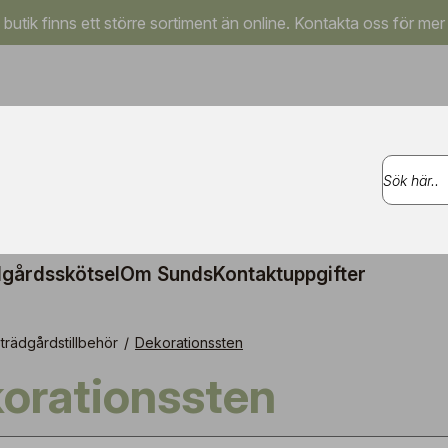
a butik finns ett större sortiment än online. Kontakta oss för mer
gårdsskötsel
Om Sunds
Kontaktuppgifter
trädgårdstillbehör
/
Dekorationssten
korationssten