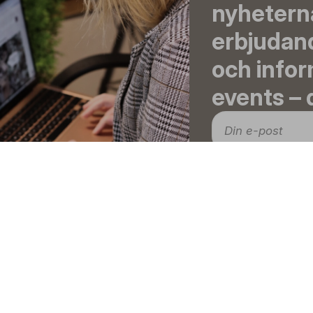
nyheterna
erbjudand
och info
events – d
Prenumerera