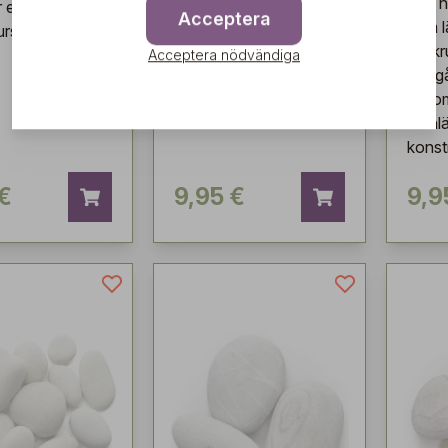
liten rund sten som är
och n
r en platt, rund
Acceptera
särskilt lämplig för
som l
rslipad sten.
krukplanteringar och
för k
Acceptera nödvändiga
som dekoration i
trädg
trädgården.
såsom
stenl
konst
 €
9,95 €
9,9