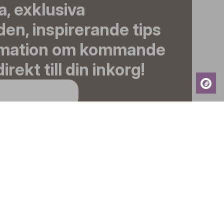
, exklusiva
en, inspirerande tips
rmation om kommande
irekt till din inkorg!