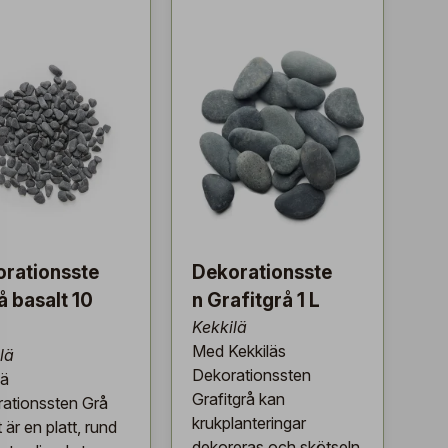
rationsste
Dekorationsste
å basalt 10
n Grafitgrå 1 L
Kekkilä
Med Kekkiläs
lä
Dekorationssten
lä
Grafitgrå kan
ationssten Grå
krukplanteringar
 är en platt, rund
dekoreras och skötseln