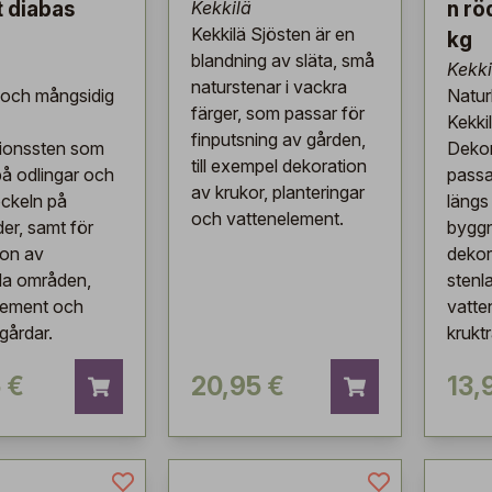
t diabas
Kekkilä
n rö
Kekkilä Sjösten är en
kg
blandning av släta, små
Kekki
naturstenar i vackra
g och mångsidig
Natur
färger, som passar för
Kekki
finputsning av gården,
ionssten som
Dekor
till exempel dekoration
på odlingar och
passa
av krukor, planteringar
ockeln på
längs
och vattenelement.
er, samt för
byggn
ion av
dekor
da områden,
stenl
lement och
vatte
gårdar.
krukt
 €
20,95 €
13,