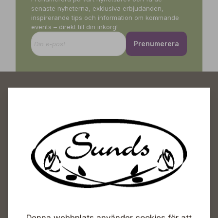
senaste nyheterna, exklusiva erbjudanden,
inspirerande tips och information om kommande
events – direkt till din inkorg!
Prenumerera
Sunds Trädgårdscenter
Öppet
Vardagar 09-18
Lördagar 09-16
Söndagar Självbetjäning
Denna webbplats använder cookies för att