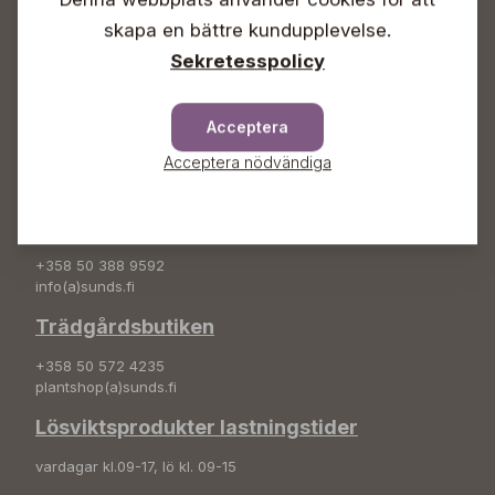
Info & växel
skapa en bättre kundupplevelse.
+358 50 388 9592
Sekretesspolicy
info(a)sunds.fi
Adress
Acceptera
Sunds Trädgård Ab
Acceptera nödvändiga
Svedenvägen 66
68660 Jakobstad
Blombeställningar
+358 50 388 9592
info(a)sunds.fi
Trädgårdsbutiken
+358 50 572 4235
plantshop(a)sunds.fi
Lösviktsprodukter lastningstider
vardagar kl.09-17, lö kl. 09-15