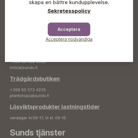
skapa en bättre kundupplevelse.
info(a)sunds.fi
Sekretesspolicy
Adress
Sunds Trädgård Ab
Acceptera
Svedenvägen 66
Acceptera nödvändiga
68660 Jakobstad
Blombeställningar
+358 50 388 9592
info(a)sunds.fi
Trädgårdsbutiken
+358 50 572 4235
plantshop(a)sunds.fi
Lösviktsprodukter lastningstider
vardagar kl.09-17, lö kl. 09-15
Sunds tjänster