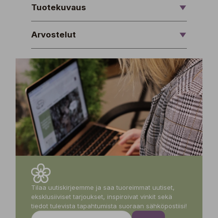
Tuotekuvaus
Arvostelut
Tilaa uutiskirjeemme ja saa tuoreimmat uutiset,
eksklusiiviset tarjoukset, inspiroivat vinkit sekä
tiedot tulevista tapahtumista suoraan sähköpostiisi!