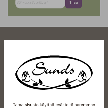
Tilaa
Sundin Puutarhakeskus
Avoinna
Arkisin 09-18
Lauantaisin 09-16
Sunnuntaisin Itsepalvelu
Info & vaihde
Tämä sivusto käyttää evästeitä paremman