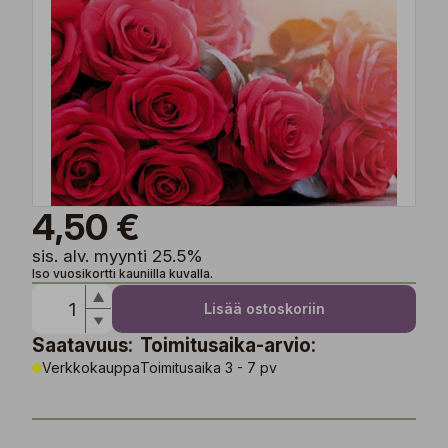
4,50 €
sis. alv. myynti 25.5%
Iso vuosikortti kauniilla kuvalla.
Lisää ostoskoriin
Saatavuus:
Toimitusaika-arvio:
Verkkokauppa
Toimitusaika 3 - 7 pv