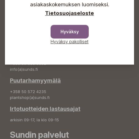
+358 50 388 9592
asiakaskokemuksen luomiseksi.
info(a)sunds.fi
Tietosuojaseloste
Osoite
Sundin Puutarha Oy
Hyväksy
Kytömäentie 66
68660 Pietarsaari
Hyväksy pakolliset
Kukkatilaukset
+358 50 388 9592
info(a)sunds.fi
Puutarhamyymälä
+358 50 572 4235
plantshop(a)sunds.fi
Irtotuotteiden lastausajat
arkisin 09-17, la klo 09-15
Sundin palvelut