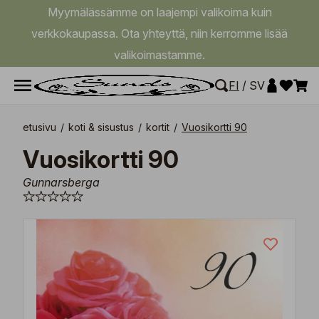
Myymälässämme on laajempi valikoima kuin
verkkokaupassa. Ota yhteyttä, niin kerromme lisää
valikoimastamme.
FI
/
SV
etusivu
/
koti & sisustus
/
kortit
/
Vuosikortti 90
Vuosikortti 90
Gunnarsberga