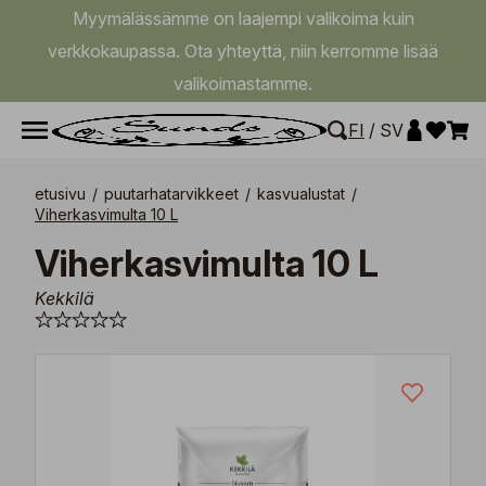
Myymälässämme on laajempi valikoima kuin
verkkokaupassa. Ota yhteyttä, niin kerromme lisää
valikoimastamme.
FI
/
SV
etusivu
/
puutarhatarvikkeet
/
kasvualustat
/
Viherkasvimulta 10 L
Viherkasvimulta 10 L
Kekkilä