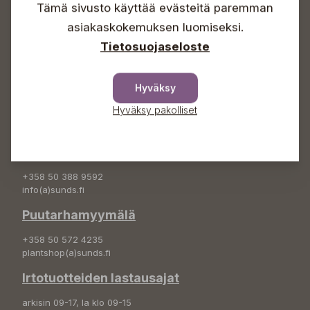
Tämä sivusto käyttää evästeitä paremman
Info & vaihde
asiakaskokemuksen luomiseksi.
+358 50 388 9592
Tietosuojaseloste
info(a)sunds.fi
Osoite
Hyväksy
Sundin Puutarha Oy
Hyväksy pakolliset
Kytömäentie 66
68660 Pietarsaari
Kukkatilaukset
+358 50 388 9592
info(a)sunds.fi
Puutarhamyymälä
+358 50 572 4235
plantshop(a)sunds.fi
Irtotuotteiden lastausajat
arkisin 09-17, la klo 09-15