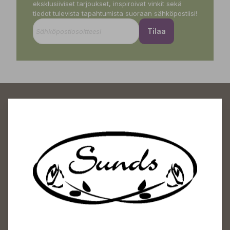
eksklusiiviset tarjoukset, inspiroivat vinkit sekä
tiedot tulevista tapahtumista suoraan sähköpostiisi!
Tilaa
Sundin Puutarhakeskus
Avoinna
Arkisin 09-18
Lauantaisin 09-16
Sunnuntaisin Itsepalvelu