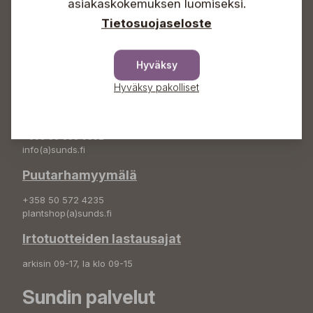
asiakaskokemuksen luomiseksi.
info(a)sunds.fi
Tietosuojaseloste
Osoite
Sundin Puutarha Oy
Hyväksy
Kytömäentie 66
68660 Pietarsaari
Hyväksy pakolliset
Kukkatilaukset
+358 50 388 9592
info(a)sunds.fi
Puutarhamyymälä
+358 50 572 4235
plantshop(a)sunds.fi
Irtotuotteiden lastausajat
arkisin 09-17, la klo 09-15
Sundin palvelut