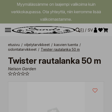
Myymälässämme on laajempi valikoima kuin
verkkokaupassa. Ota yhteyttä, niin kerromme lisää
valikoimastamme.
FI
/
SV
etusivu
/
viljelytarvikkeet
/
kasvien tuenta
/
sidontatarvikkeet
/
Twister rautalanka 50 m
Twister rautalanka 50 m
Nelson Garden