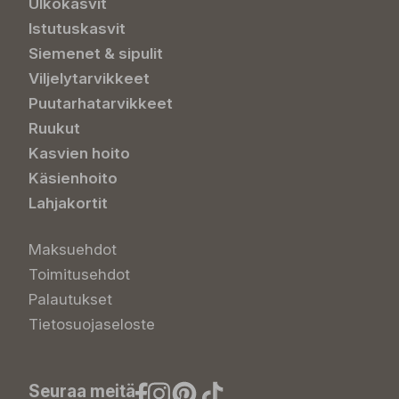
Ulkokasvit
Istutuskasvit
Siemenet & sipulit
Viljelytarvikkeet
Puutarhatarvikkeet
Ruukut
Kasvien hoito
Käsienhoito
Lahjakortit
Maksuehdot
Toimitusehdot
Palautukset
Tietosuojaseloste
Seuraa meitä