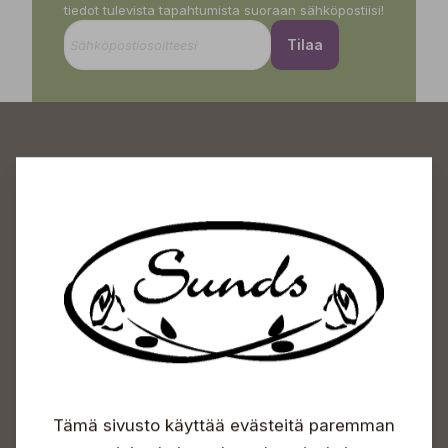
tiedot tulevista tapahtumista suoraan sähköpostiisi!
Tilaa
Sundin Puutarhakeskus
Avoinna
Arkisin 09-18
Lauantaisin 09-16
Sunnuntaisin Itsepalvelu
Info & vaihde
Tämä sivusto käyttää evästeitä paremman
+358 50 388 9592