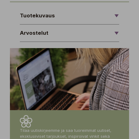
Tuotekuvaus
Arvostelut
Tilaa uutiskirjeemme ja saa tuoreimmat uutiset,
eksklusiiviset tarjoukset, inspiroivat vinkit sekä