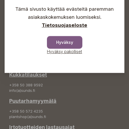
Lauantaisin 09-16
Sunnuntaisin Itsepalvelu
Tämä sivusto käyttää evästeitä paremman
Info & vaihde
asiakaskokemuksen luomiseksi.
Tietosuojaseloste
+358 50 388 9592
info(a)sunds.fi
Hyväksy
Osoite
Hyväksy pakolliset
Sundin Puutarha Oy
Kytömäentie 66
68660 Pietarsaari
Kukkatilaukset
+358 50 388 9592
info(a)sunds.fi
Puutarhamyymälä
+358 50 572 4235
plantshop(a)sunds.fi
Irtotuotteiden lastausajat