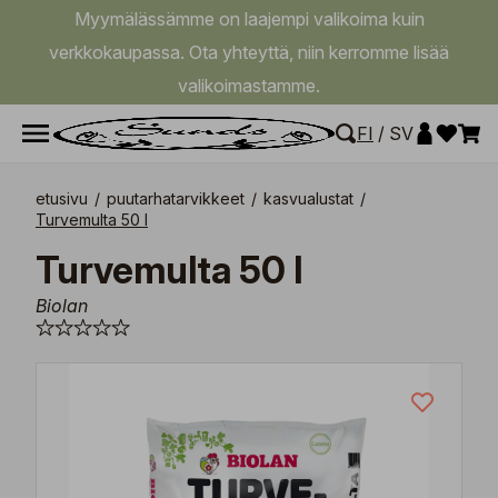
Myymälässämme on laajempi valikoima kuin
verkkokaupassa. Ota yhteyttä, niin kerromme lisää
valikoimastamme.
FI
/
SV
etusivu
/
puutarhatarvikkeet
/
kasvualustat
/
Turvemulta 50 l
Turvemulta 50 l
Biolan