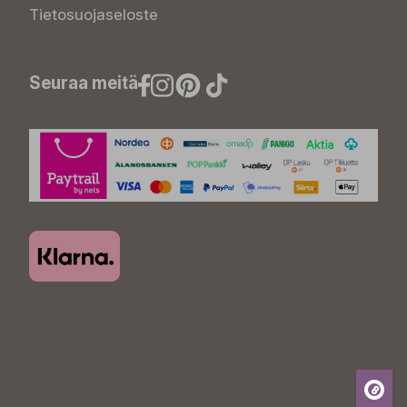
Tietosuojaseloste
Seuraa meitä