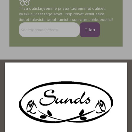
Tilaa uutiskirjeemme ja saa tuoreimmat uutiset,
eksklusiiviset tarjoukset, inspiroivat vinkit sekä
tiedot tulevista tapahtumista suoraan sähköpostiisi!
Tilaa
Sundin Puutarhakeskus
Avoinna
Arkisin 09-18