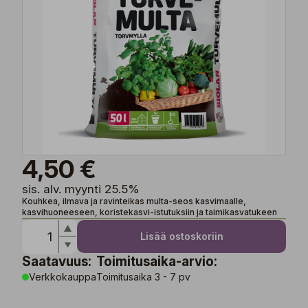
4,50 €
sis. alv. myynti 25.5%
Kouhkea, ilmava ja ravinteikas multa-seos kasvimaalle,
kasvihuoneeseen, koristekasvi-istutuksiin ja taimikasvatukeen
Lisää ostoskoriin
Saatavuus:
Toimitusaika-arvio:
Verkkokauppa
Toimitusaika 3 - 7 pv