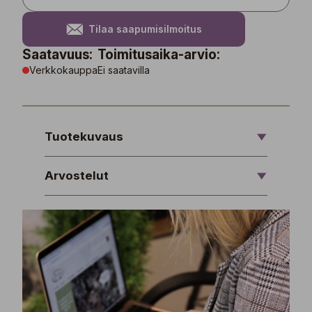
Tilaa saapumisilmoitus
Saatavuus:
Toimitusaika-arvio:
Verkkokauppa
Ei saatavilla
Tuotekuvaus
Arvostelut