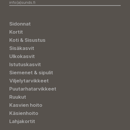
info(a)sunds.fi
Sidonnat
Kortit
Koti & Sisustus
Sisäkasvit
Ulkokasvit
Istutuskasvit
Siemenet & sipulit
Viljelytarvikkeet
Puutarhatarvikkeet
Ruukut
Kasvien hoito
Käsienhoito
Lahjakortit