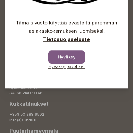
Avoinna
Tämä sivusto käyttää evästeitä paremman
Arkisin 09-18
Lauantaisin 09-16
asiakaskokemuksen luomiseksi.
Sunnuntaisin Itsepalvelu
Tietosuojaseloste
Info & vaihde
+358 50 388 9592
Hyväksy
info(a)sunds.fi
Hyväksy pakolliset
Osoite
Sundin Puutarha Oy
Kytömäentie 66
68660 Pietarsaari
Kukkatilaukset
+358 50 388 9592
info(a)sunds.fi
Puutarhamyymälä