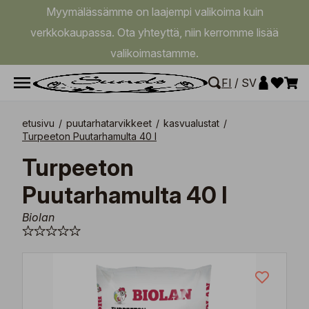
Myymälässämme on laajempi valikoima kuin
verkkokaupassa. Ota yhteyttä, niin kerromme lisää
valikoimastamme.
FI
/
SV
etusivu
/
puutarhatarvikkeet
/
kasvualustat
/
Turpeeton Puutarhamulta 40 l
Turpeeton
Puutarhamulta 40 l
Biolan