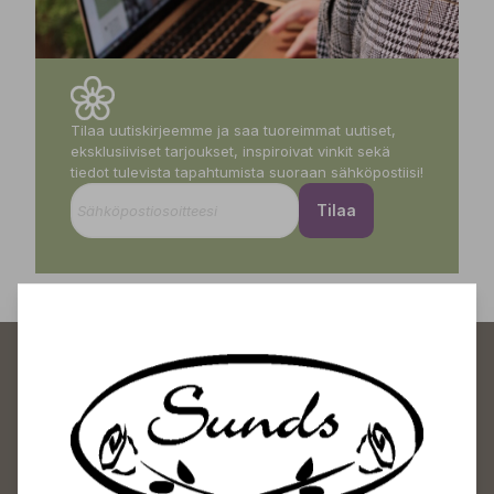
Tilaa uutiskirjeemme ja saa tuoreimmat uutiset,
eksklusiiviset tarjoukset, inspiroivat vinkit sekä
tiedot tulevista tapahtumista suoraan sähköpostiisi!
Tilaa
Sundin Puutarhakeskus