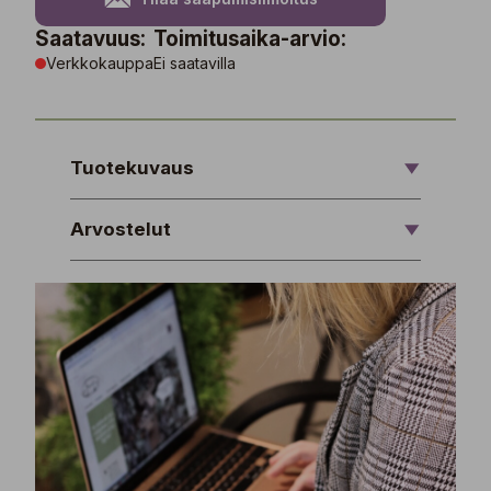
Saatavuus:
Toimitusaika-arvio:
Verkkokauppa
Ei saatavilla
Tuotekuvaus
Arvostelut