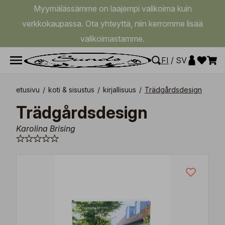
Myymälässämme on laajempi valikoima kuin
verkkokaupassa. Ota yhteyttä, niin kerromme lisää
valikoimastamme.
FI
/
SV
etusivu
/
koti & sisustus
/
kirjallisuus
/
Trädgårdsdesign
Trädgårdsdesign
Karolina Brising