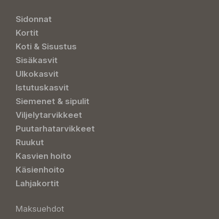
Sidonnat
Kortit
Koti & Sisustus
Sisäkasvit
Ulkokasvit
Istutuskasvit
Siemenet & sipulit
Viljelytarvikkeet
Puutarhatarvikkeet
Ruukut
Kasvien hoito
Käsienhoito
Lahjakortit
Maksuehdot