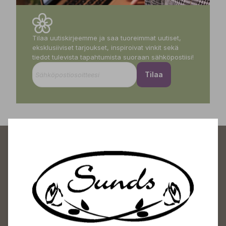
Tilaa uutiskirjeemme ja saa tuoreimmat uutiset,
eksklusiiviset tarjoukset, inspiroivat vinkit sekä
tiedot tulevista tapahtumista suoraan sähköpostiisi!
Tilaa
Sundin Puutarhakeskus
Avoinna