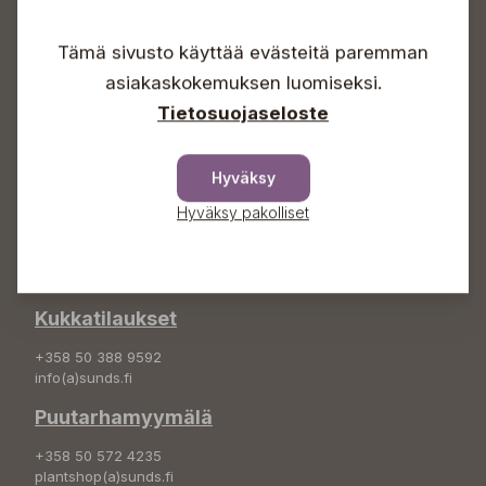
Arkisin 09-18
Lauantaisin 09-16
Tämä sivusto käyttää evästeitä paremman
Sunnuntaisin Itsepalvelu
asiakaskokemuksen luomiseksi.
Info & vaihde
Tietosuojaseloste
+358 50 388 9592
info(a)sunds.fi
Hyväksy
Osoite
Hyväksy pakolliset
Sundin Puutarha Oy
Kytömäentie 66
68660 Pietarsaari
Kukkatilaukset
+358 50 388 9592
info(a)sunds.fi
Puutarhamyymälä
+358 50 572 4235
plantshop(a)sunds.fi