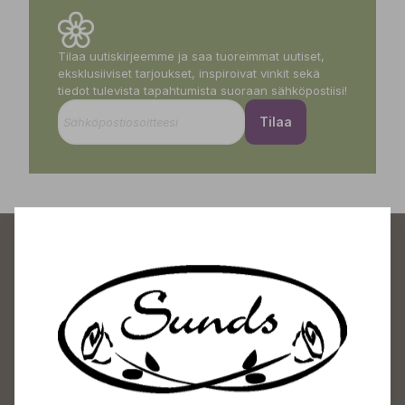
Tilaa uutiskirjeemme ja saa tuoreimmat uutiset,
eksklusiiviset tarjoukset, inspiroivat vinkit sekä
tiedot tulevista tapahtumista suoraan sähköpostiisi!
Tilaa
Sundin Puutarhakeskus
Avoinna