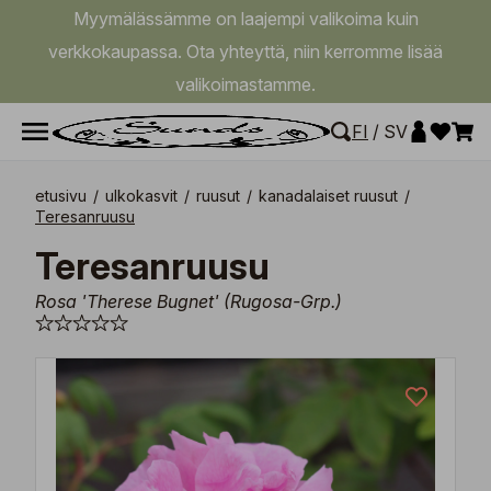
Myymälässämme on laajempi valikoima kuin
verkkokaupassa. Ota yhteyttä, niin kerromme lisää
valikoimastamme.
FI
/
SV
etusivu
/
ulkokasvit
/
ruusut
/
kanadalaiset ruusut
/
Teresanruusu
Teresanruusu
Rosa 'Therese Bugnet' (Rugosa-Grp.)