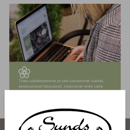
Tilaa uutiskirjeemme ja saa tuoreimmat uutiset,
eksklusiiviset tarjoukset, inspiroivat vinkit sekä
tiedot tulevista tapahtumista suoraan sähköpostiisi!
Tilaa