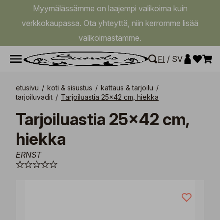
Myymälässämme on laajempi valikoima kuin
verkkokaupassa. Ota yhteyttä, niin kerromme lisää
valikoimastamme.
FI
/
SV
etusivu
/
koti & sisustus
/
kattaus & tarjoilu
/
tarjoiluvadit
/
Tarjoiluastia 25x42 cm, hiekka
Tarjoiluastia 25x42 cm,
hiekka
ERNST