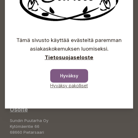
Sundin Puutarhakeskus
Tämä sivusto käyttää evästeitä paremman
Avoinna
asiakaskokemuksen luomiseksi.
Tietosuojaseloste
Arkisin 09-18
Lauantaisin 09-16
Sunnuntaisin Itsepalvelu
Hyväksy
Info & vaihde
Hyväksy pakolliset
+358 50 388 9592
info(a)sunds.fi
Osoite
Sundin Puutarha Oy
Kytömäentie 66
68660 Pietarsaari