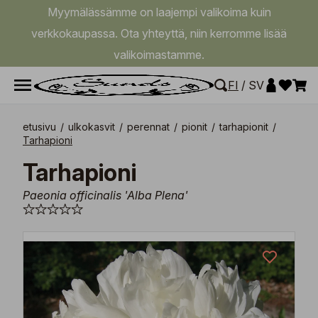
Myymälässämme on laajempi valikoima kuin
verkkokaupassa. Ota yhteyttä, niin kerromme lisää
valikoimastamme.
FI
/
SV
etusivu
/
ulkokasvit
/
perennat
/
pionit
/
tarhapionit
/
Tarhapioni
Tarhapioni
Paeonia officinalis 'Alba Plena'