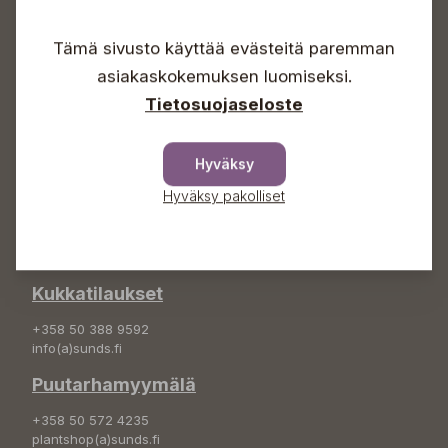
Arkisin 09-18
Lauantaisin 09-16
Tämä sivusto käyttää evästeitä paremman
Sunnuntaisin Itsepalvelu
asiakaskokemuksen luomiseksi.
Info & vaihde
Tietosuojaseloste
+358 50 388 9592
info(a)sunds.fi
Hyväksy
Osoite
Hyväksy pakolliset
Sundin Puutarha Oy
Kytömäentie 66
68660 Pietarsaari
Kukkatilaukset
+358 50 388 9592
info(a)sunds.fi
Puutarhamyymälä
+358 50 572 4235
plantshop(a)sunds.fi