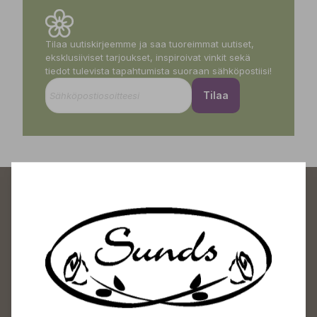
Tilaa uutiskirjeemme ja saa tuoreimmat uutiset,
eksklusiiviset tarjoukset, inspiroivat vinkit sekä
tiedot tulevista tapahtumista suoraan sähköpostiisi!
Tilaa
Sundin Puutarhakeskus
Avoinna