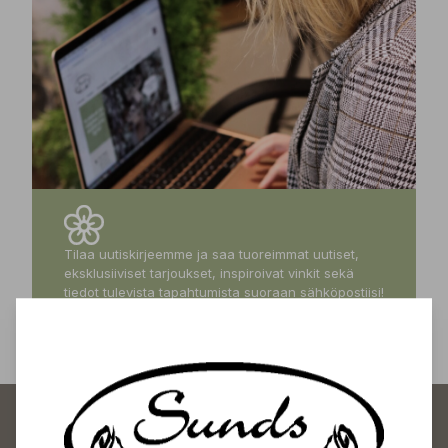
Tilaa uutiskirjeemme ja saa tuoreimmat uutiset,
eksklusiiviset tarjoukset, inspiroivat vinkit sekä
tiedot tulevista tapahtumista suoraan sähköpostiisi!
Tilaa