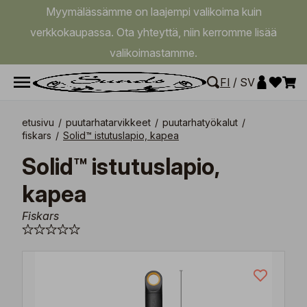
Myymälässämme on laajempi valikoima kuin
verkkokaupassa. Ota yhteyttä, niin kerromme lisää
valikoimastamme.
FI
/
SV
etusivu
/
puutarhatarvikkeet
/
puutarhatyökalut
/
fiskars
/
Solid™ istutuslapio, kapea
Solid™ istutuslapio,
kapea
Fiskars