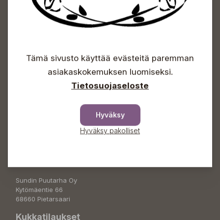
Sundin Puutarhakeskus
Tämä sivusto käyttää evästeitä paremman
Avoinna
asiakaskokemuksen luomiseksi.
Arkisin 09-18
Tietosuojaseloste
Lauantaisin 09-16
Sunnuntaisin Itsepalvelu
Hyväksy
Info & vaihde
Hyväksy pakolliset
+358 50 388 9592
info(a)sunds.fi
Osoite
Sundin Puutarha Oy
Kytömäentie 66
68660 Pietarsaari
Kukkatilaukset