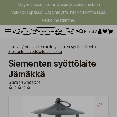
Myymälässämme on laajempi valikoima kuin
verkkokaupassa. Ota yhteyttä, niin kerromme lisää
valikoimastamme.
FI
/
SV
etusivu
/
villieläinten hoito
/
lintujen syöttölaitteet
/
Siementen syöttölaite Jämäkkä
Siementen syöttölaite
Jämäkkä
Garden Seasons