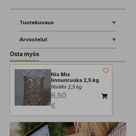
Tuotekuvaus
Arvostelut
Osta myös
Nix Mix
linnunruoka 2,5 kg
NixMix 2,5 kg
6,50
€