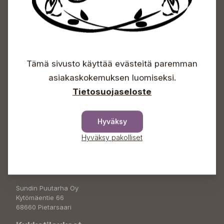
Sundin Puutarhakeskus
Tämä sivusto käyttää evästeitä paremman
Avoinna
asiakaskokemuksen luomiseksi.
Arkisin 09-18
Tietosuojaseloste
Lauantaisin 09-16
Sunnuntaisin Itsepalvelu
Hyväksy
Info & vaihde
Hyväksy pakolliset
+358 50 388 9592
info(a)sunds.fi
Osoite
Sundin Puutarha Oy
Kytömäentie 66
68660 Pietarsaari