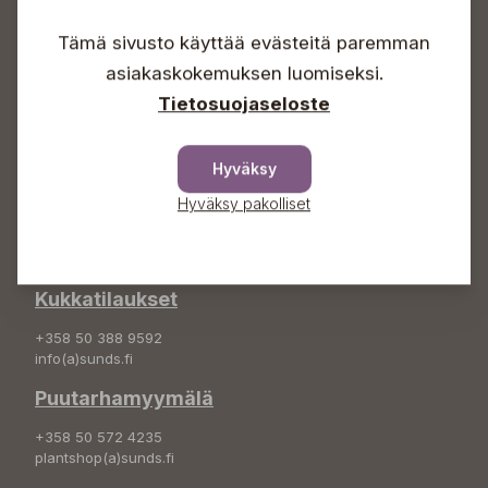
Lauantaisin 09-16
Tämä sivusto käyttää evästeitä paremman
Sunnuntaisin Itsepalvelu
asiakaskokemuksen luomiseksi.
Info & vaihde
Tietosuojaseloste
+358 50 388 9592
info(a)sunds.fi
Hyväksy
Osoite
Hyväksy pakolliset
Sundin Puutarha Oy
Kytömäentie 66
68660 Pietarsaari
Kukkatilaukset
+358 50 388 9592
info(a)sunds.fi
Puutarhamyymälä
+358 50 572 4235
plantshop(a)sunds.fi