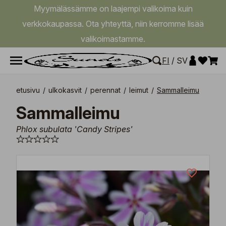
Myymälässämme on laajempi valikoima kuin
verkkokaupassa. Ota yhteyttä, niin kerromme lisää
valikoimastamme.
FI
/
SV
etusivu
/
ulkokasvit
/
perennat
/
leimut
/
Sammalleimu
Sammalleimu
Phlox subulata 'Candy Stripes'