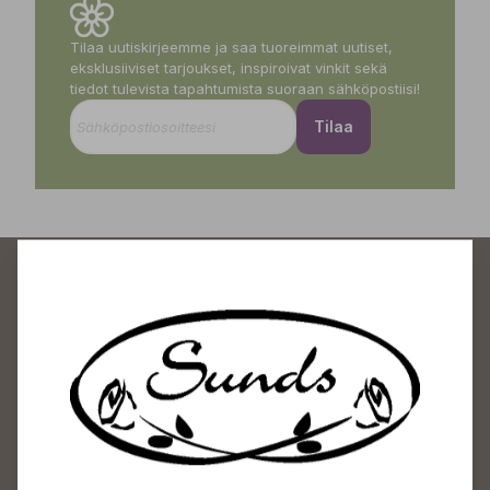
Tilaa uutiskirjeemme ja saa tuoreimmat uutiset,
eksklusiiviset tarjoukset, inspiroivat vinkit sekä
tiedot tulevista tapahtumista suoraan sähköpostiisi!
Tilaa
Sundin Puutarhakeskus
Avoinna
Arkisin 09-18