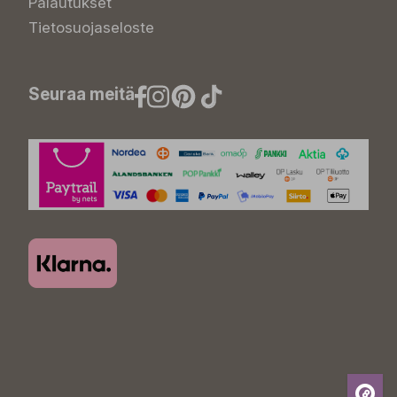
Palautukset
Tietosuojaseloste
Seuraa meitä