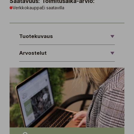
Saatavuus:
Toimitusaika-arvio:
Verkkokauppa
Ei saatavilla
Tuotekuvaus
Arvostelut