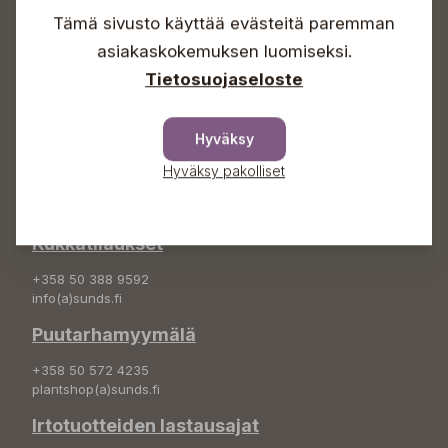
Sunnuntaisin Itsepalvelu
Tämä sivusto käyttää evästeitä paremman
Info & vaihde
asiakaskokemuksen luomiseksi.
Tietosuojaseloste
+358 50 388 9592
info(a)sunds.fi
Osoite
Hyväksy
Sundin Puutarha Oy
Hyväksy pakolliset
Kytömäentie 66
68660 Pietarsaari
Kukkatilaukset
+358 50 388 9592
info(a)sunds.fi
Puutarhamyymälä
+358 50 572 4235
plantshop(a)sunds.fi
Irtotuotteiden lastausajat