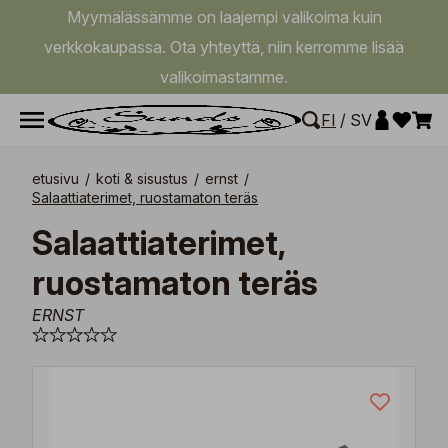
Myymälässämme on laajempi valikoima kuin
verkkokaupassa. Ota yhteyttä, niin kerromme lisää
valikoimastamme.
FI
/
SV
etusivu
/
koti & sisustus
/
ernst
/
Salaattiaterimet, ruostamaton teräs
Salaattiaterimet,
ruostamaton teräs
ERNST