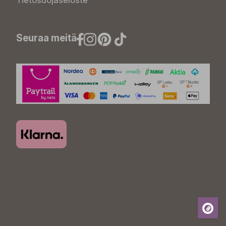
Tietosuojaseloste
Seuraa meitä