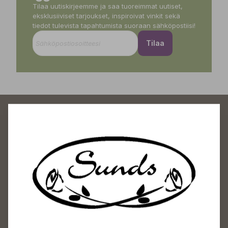
Tilaa uutiskirjeemme ja saa tuoreimmat uutiset,
eksklusiiviset tarjoukset, inspiroivat vinkit sekä
tiedot tulevista tapahtumista suoraan sähköpostiisi!
Tilaa
Sundin Puutarhakeskus
Avoinna
Arkisin 09-18
Lauantaisin 09-16