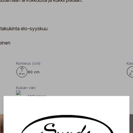
uutarhaan arvokkuutta ja kukkii pitkään.
takukinta elo–syyskuu
toinen
Korkeus (cm)
Kas
60 cm
Kukan väri
Valkoinen