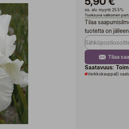
5,90 €
sis. alv. myynti 25.5%
Tuoksuva valkoinen parta-
Tilaa saapumisilmo
tuotetta on jälleen
Tilaa sa
Saatavuus:
Toim
Verkkokauppa
Ei saat