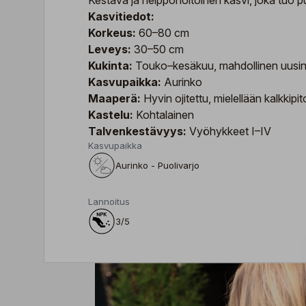
Kestävä ja helppohoitoinen kasvi, joka tuo p
Kasvitiedot:
Korkeus:
60–80 cm
Leveys:
30–50 cm
Kukinta:
Touko–kesäkuu, mahdollinen uusin
Kasvupaikka:
Aurinko
Maaperä:
Hyvin ojitettu, mielellään kalkkipi
Kastelu:
Kohtalainen
Talvenkestävyys:
Vyöhykkeet I–IV
Kasvupaikka
Aurinko - Puolivarjo
Lannoitus
3/5