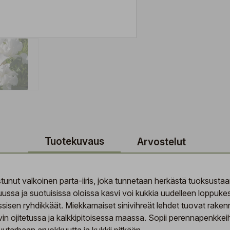
Tuotekuvaus
Arvostelut
stunut valkoinen parta-iiris, joka tunnetaan herkästä tuoksustaa
a ja suotuisissa oloissa kasvi voi kukkia uudelleen loppukesäl
assisen ryhdikkäät. Miekkamaiset sinivihreät lehdet tuovat rake
in ojitetussa ja kalkkipitoisessa maassa. Sopii perennapenkkeihin