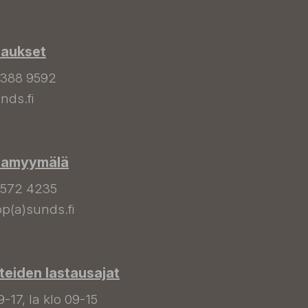
laukset
 388 9592
nds.fi
hamyymälä
 572 4235
p(a)sunds.fi
tteiden lastausajat
9-17, la klo 09-15