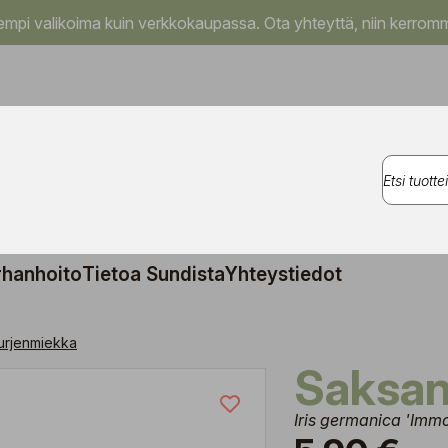
pi valikoima kuin verkkokaupassa. Ota yhteyttä, niin kerromm
rhanhoito
Tietoa Sundista
Yhteystiedot
urjenmiekka
Saksa
Iris germanica 'Immo