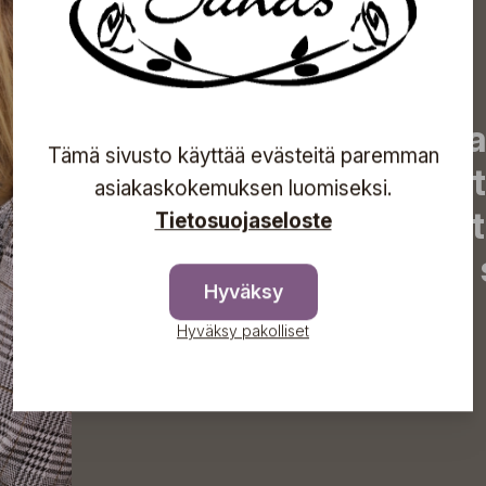
Tilaa uutiskirjeemme j
Tämä sivusto käyttää evästeitä paremman
uutiset, eksklusiiviset 
asiakaskokemuksen luomiseksi.
inspiroivat vinkit sekä 
Tietosuojaseloste
tapahtumista suoraan s
Hyväksy
Hyväksy pakolliset
Tilaa