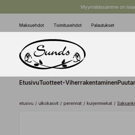
Myymälässämme on laajem
Maksuehdot
Toimitusehdot
Palautukset
Etusivu
Tuotteet
Viherrakentaminen
Puuta
etusivu
/
ulkokasvit
/
perennat
/
kurjenmiekat
/
Saksank