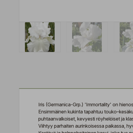
Iris (Germanica-Grp.) 'Immortality' on hieno
Ensimmäinen kukinta tapahtuu touko–kesäkuuss
puhtaanvalkoiset, kevyesti röyhelöiset ja kl
Viihtyy parhaiten aurinkoisessa paikassa, hyv