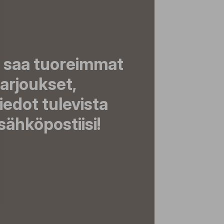
a saa tuoreimmat
tarjoukset,
tiedot tulevista
ähköpostiisi!