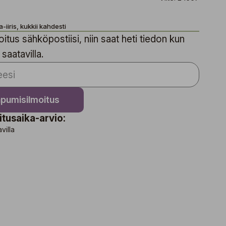
iiris, kukkii kahdesti
itus sähköpostiisi, niin saat heti tiedon kun
 saatavilla.
apumisilmoitus
itusaika-arvio:
avilla