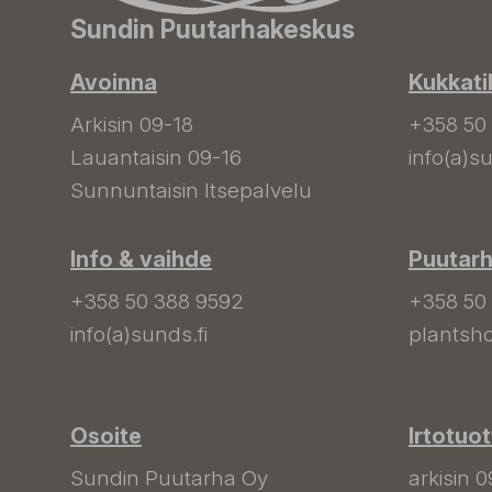
Sundin Puutarhakeskus
Avoinna
Kukkati
Arkisin 09-18
+358 50
Lauantaisin 09-16
info(a)su
Sunnuntaisin Itsepalvelu
Info & vaihde
Puutar
+358 50 388 9592
+358 50
info(a)sunds.fi
plantsho
Osoite
Irtotuo
Sundin Puutarha Oy
arkisin 0