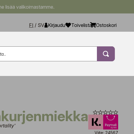
e lisää valikoimastamme.
FI
/
SV
Kirjaudu
Toivelista
Ostoskori
nkurjenmiekka
rtality'
Viite: 24567