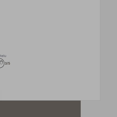
telu
3/5