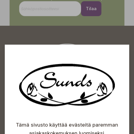
Tilaa
Sundin Puutarhakeskus
Avoinna
Arkisin 09-18
Lauantaisin 09-16
Sunnuntaisin Itsepalvelu
Info & vaihde
Tämä sivusto käyttää evästeitä paremman
+358 50 388 9592
asiakaskokemuksen luomiseksi.
info(a)sunds.fi