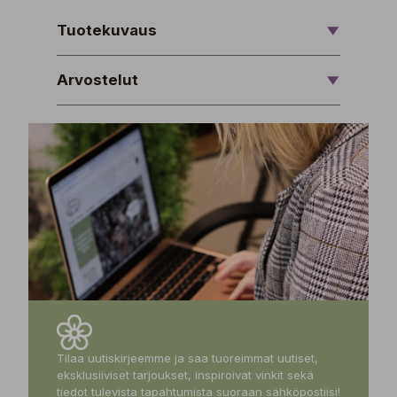
Tuotekuvaus
Arvostelut
Tilaa uutiskirjeemme ja saa tuoreimmat uutiset,
eksklusiiviset tarjoukset, inspiroivat vinkit sekä
tiedot tulevista tapahtumista suoraan sähköpostiisi!