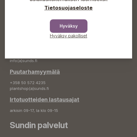
Tietosuojaseloste
Osoite
Sundin Puutarha Oy
Hyväksy
Kytömäentie 66
68660 Pietarsaari
Hyväksy pakolliset
Kukkatilaukset
+358 50 388 9592
info(a)sunds.fi
Puutarhamyymälä
+358 50 572 4235
plantshop(a)sunds.fi
Irtotuotteiden lastausajat
arkisin 09-17, la klo 09-15
Sundin palvelut