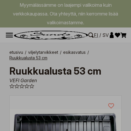
Myymälässämme on laajempi valikoima kuin
verkkokaupassa. Ota yhteyttä, niin kerromme lisää
valikoimastamme.
FI
/
SV
etusivu
/
viljelytarvikkeet
/
esikasvatus
/
Ruukkualusta 53 cm
Ruukkualusta 53 cm
VEFI Garden