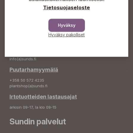
Tietosuojaseloste
Osoite
Sundin Puutarha Oy
Hyväksy
Kytömäentie 66
68660 Pietarsaari
Hyväksy pakolliset
Kukkatilaukset
+358 50 388 9592
info(a)sunds.fi
Puutarhamyymälä
+358 50 572 4235
plantshop(a)sunds.fi
Irtotuotteiden lastausajat
arkisin 09-17, la klo 09-15
Sundin palvelut