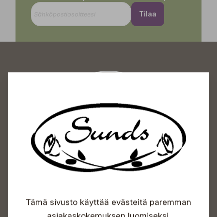
Tilaa
Sundin Puutarhakeskus
Avoinna
Arkisin 09-18
Lauantaisin 09-16
Sunnuntaisin Itsepalvelu
Info & vaihde
Tämä sivusto käyttää evästeitä paremman
+358 50 388 9592
asiakaskokemuksen luomiseksi.
info(a)sunds.fi