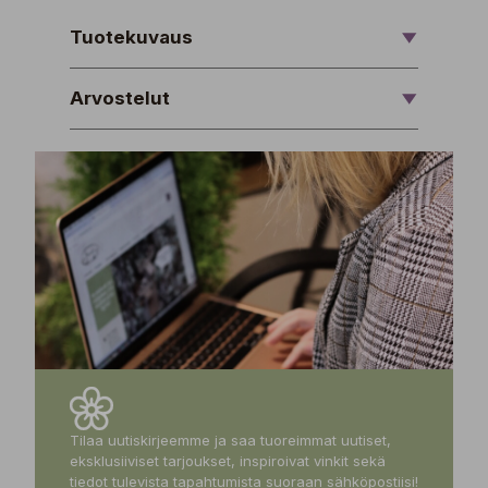
Tuotekuvaus
Arvostelut
Tilaa uutiskirjeemme ja saa tuoreimmat uutiset,
eksklusiiviset tarjoukset, inspiroivat vinkit sekä
tiedot tulevista tapahtumista suoraan sähköpostiisi!