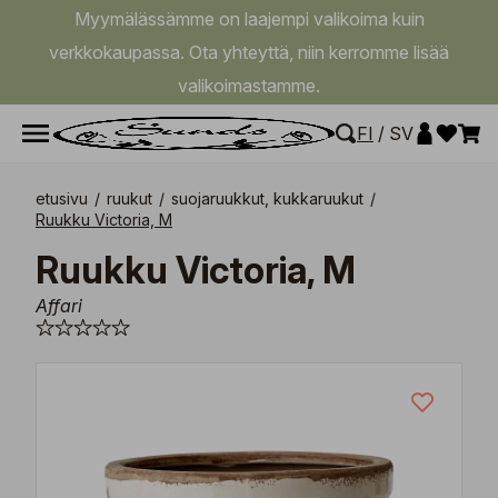
Myymälässämme on laajempi valikoima kuin
verkkokaupassa. Ota yhteyttä, niin kerromme lisää
valikoimastamme.
FI
/
SV
etusivu
/
ruukut
/
suojaruukkut, kukkaruukut
/
Ruukku Victoria, M
Ruukku Victoria, M
Affari