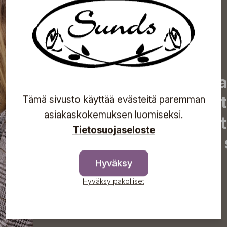
Tilaa uutiskirjeemme j
uutiset, eksklusiiviset 
Tämä sivusto käyttää evästeitä paremman
asiakaskokemuksen luomiseksi.
inspiroivat vinkit sekä 
Tietosuojaseloste
tapahtumista suoraan s
Hyväksy
Hyväksy pakolliset
Tilaa