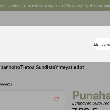
pi valikoima kuin verkkokaupassa. Ota yhteyttä, niin kerromm
rhanhoito
Tietoa Sundista
Yhteystiedot
nahattu
Punah
Echinacea purpurea