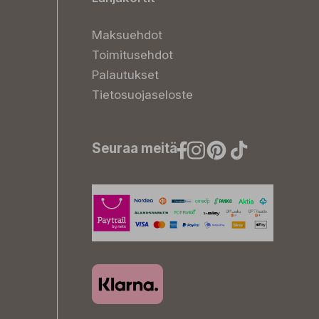
Maksuehdot
Toimitusehdot
Palautukset
Tietosuojaseloste
Seuraa meitä