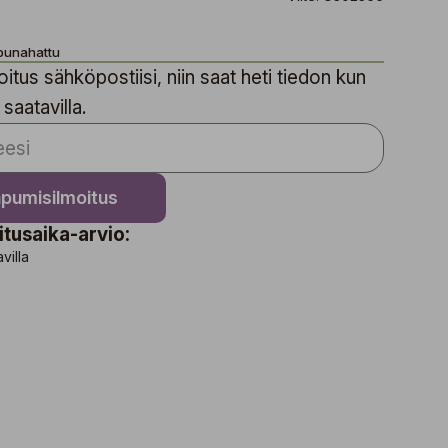
punahattu
itus sähköpostiisi, niin saat heti tiedon kun
 saatavilla.
apumisilmoitus
itusaika-arvio:
avilla