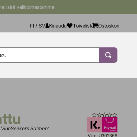
e lisää valikoimastamme.
FI
/
SV
Kirjaudu
Toivelista
Ostoskori
attu
 'SunSeekers Salmon'
Viite: U302366