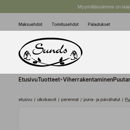
Myymälässämme on laajem
Maksuehdot
Toimitusehdot
Palautukset
Etusivu
Tuotteet
Viherrakentaminen
Puuta
etusivu
/
ulkokasvit
/
perennat
/
puna- ja päivähatut
/
Pu