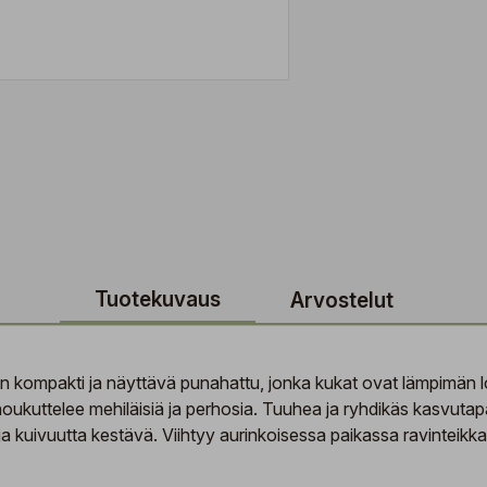
Tuotekuvaus
Arvostelut
ompakti ja näyttävä punahattu, jonka kukat ovat lämpimän lohen
oukuttelee mehiläisiä ja perhosia. Tuuhea ja ryhdikäs kasvutap
ja kuivuutta kestävä. Viihtyy aurinkoisessa paikassa ravinteikk