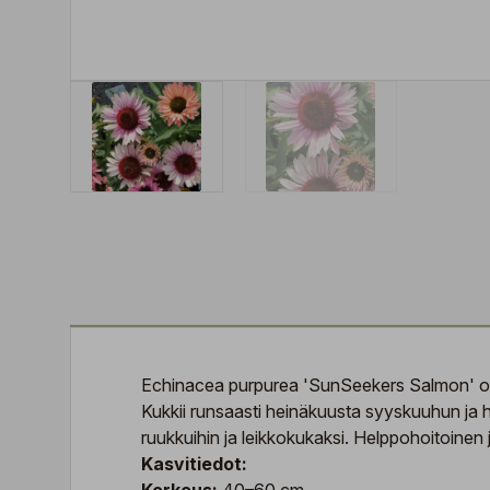
Echinacea purpurea 'SunSeekers Salmon' on k
Kukkii runsaasti heinäkuusta syyskuuhun ja h
ruukkuihin ja leikkokukaksi. Helppohoitoinen 
Kasvitiedot: