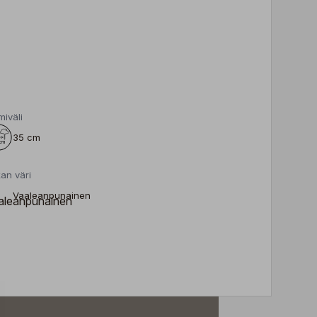
miväli
35 cm
an väri
Vaaleanpunainen