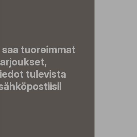
a saa tuoreimmat
tarjoukset,
tiedot tulevista
ähköpostiisi!