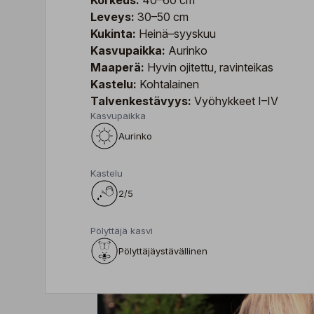
Korkeus:
40–60 cm
Leveys:
30–50 cm
Kukinta:
Heinä–syyskuu
Kasvupaikka:
Aurinko
Maaperä:
Hyvin ojitettu, ravinteikas
Kastelu:
Kohtalainen
Talvenkestävyys:
Vyöhykkeet I–IV
Kasvupaikka
Aurinko
Kastelu
2/5
Pölyttäjä kasvi
Pölyttäjäystävällinen