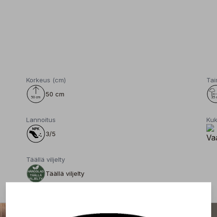
Korkeus (cm)
Tai
50 cm
Lannoitus
Kuk
3/5
Täällä viljelty
Täällä viljelty