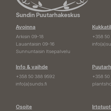
Sundin Puutarhakeskus
Avoinna
Kukkati
Arkisin 09-18
+358 50
Lauantaisin 09-16
info(a)su
Sunnuntaisin Itsepalvelu
Info & vaihde
Puutar
+358 50 388 9592
+358 50
info(a)sunds.fi
plantsho
Osoite
Irtotuo