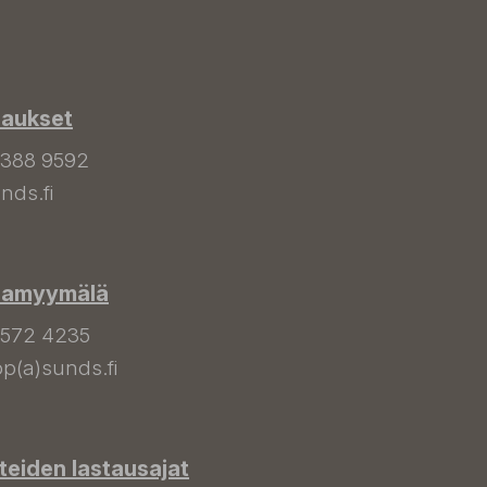
laukset
 388 9592
nds.fi
hamyymälä
 572 4235
p(a)sunds.fi
tteiden lastausajat