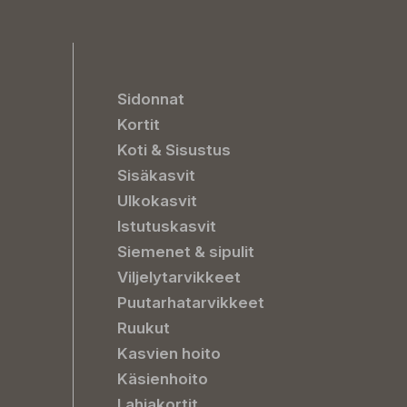
Sidonnat
Kortit
Koti & Sisustus
Sisäkasvit
Ulkokasvit
Istutuskasvit
Siemenet & sipulit
Viljelytarvikkeet
Puutarhatarvikkeet
Ruukut
Kasvien hoito
Käsienhoito
Lahjakortit