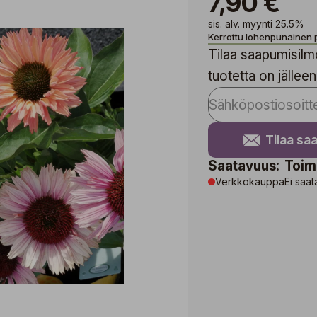
7,90 €
sis. alv. myynti 25.5%
Kerrottu lohenpunainen 
Tilaa saapumisilmo
tuotetta on jälleen
Tilaa sa
Saatavuus:
Toim
Verkkokauppa
Ei saat