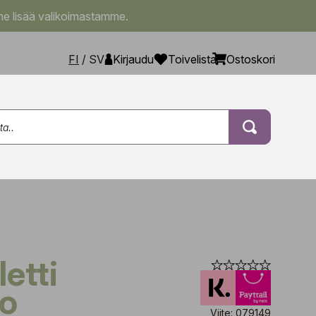
e lisää valikoimastamme.
FI
/
SV
Kirjaudu
Toivelista
Ostoskori
ho
Viite: 079149