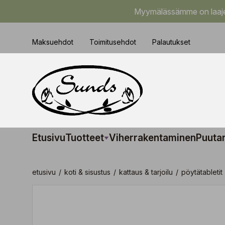
Myymälässämme on laajem
Maksuehdot
Toimitusehdot
Palautukset
Etusivu
Tuotteet
Viherrakentaminen
Puuta
etusivu
/
koti & sisustus
/
kattaus & tarjoilu
/
pöytätabletit