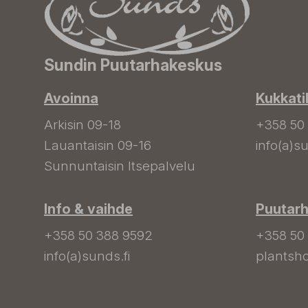
Sundin Puutarhakeskus
Avoinna
Kukkati
Arkisin 09-18
+358 50
Lauantaisin 09-16
info(a)su
Sunnuntaisin Itsepalvelu
Info & vaihde
Puutar
+358 50 388 9592
+358 50
info(a)sunds.fi
plantsho