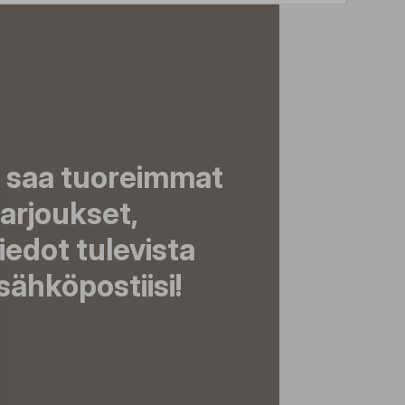
a saa tuoreimmat
tarjoukset,
tiedot tulevista
ähköpostiisi!