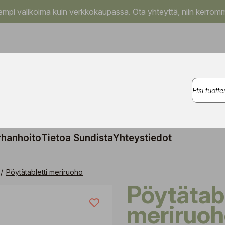
pi valikoima kuin verkkokaupassa. Ota yhteyttä, niin kerromm
rhanhoito
Tietoa Sundista
Yhteystiedot
/
Pöytätabletti meriruoho
Pöytätabletti
meriruo