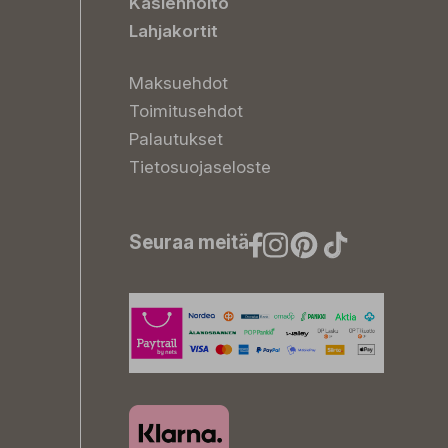
Käsienhoito
Lahjakortit
Maksuehdot
Toimitusehdot
Palautukset
Tietosuojaseloste
Seuraa meitä