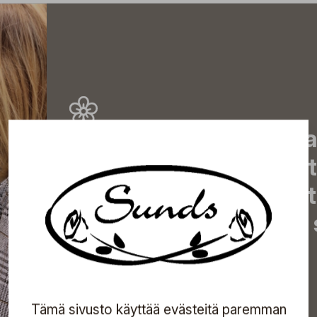
Tilaa uutiskirjeemme j
uutiset, eksklusiiviset 
inspiroivat vinkit sekä 
tapahtumista suoraan s
Tilaa
Tämä sivusto käyttää evästeitä paremman