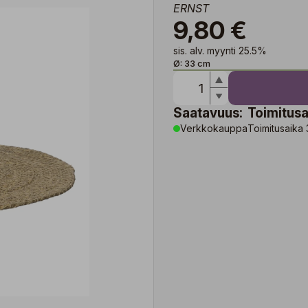
ERNST
9,80 €
sis. alv. myynti 25.5%
Ø: 33 cm
Saatavuus:
Toimitusa
Verkkokauppa
Toimitusaika 