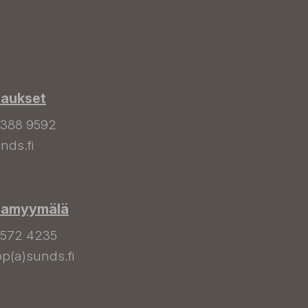
laukset
 388 9592
nds.fi
hamyymälä
 572 4235
p(a)sunds.fi